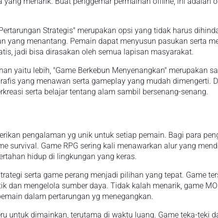
ta yang menarik. Buat penggemar permainan offline, ini adalah 
 Pertarungan Strategis" merupakan opsi yang tidak harus dihi
nan yang menantang. Pemain dapat menyusun pasukan serta m
atis, jadi bisa dirasakan oleh semua lapisan masyarakat.
ainan yaitu lebih, "Game Berkebun Menyenangkan" merupakan sa
fis yang menawan serta gameplay yang mudah dimengerti. Din
kreasi serta belajar tentang alam sambil bersenang-senang.
rikan pengalaman yg unik untuk setiap pemain. Bagi para pe
me survival. Game RPG sering kali menawarkan alur yang menda
tahan hidup di lingkungan yang keras.
trategi serta game perang menjadi pilihan yang tepat. Game te
 dan mengelola sumber daya. Tidak kalah menarik, game MOBA
pemain dalam pertarungan yg menegangkan.
seru untuk dimainkan, terutama di waktu luang. Game teka-teki 