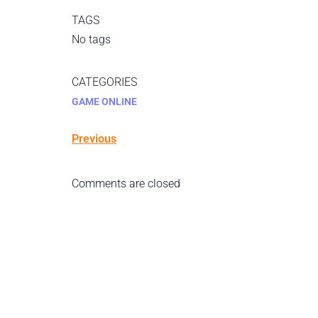
TAGS
No tags
CATEGORIES
GAME ONLINE
Previous
Comments are closed