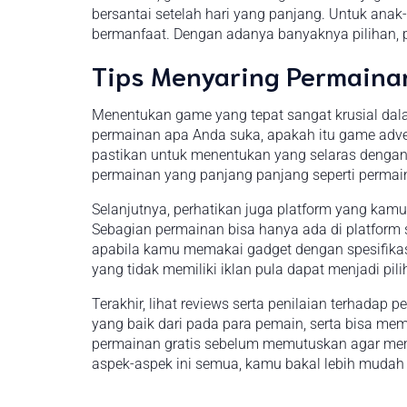
bersantai setelah hari yang panjang. Untuk a
bermanfaat. Dengan adanya banyaknya pilihan, pa
Tips Menyaring Permaina
Menentukan game yang tepat sangat krusial d
permainan apa Anda suka, apakah itu game adven
pastikan untuk menentukan yang selaras dengan 
permainan yang panjang panjang seperti permain
Selanjutnya, perhatikan juga platform yang kam
Sebagian permainan bisa hanya ada di platform s
apabila kamu memakai gadget dengan spesifikas
yang tidak memiliki iklan pula dapat menjadi pil
Terakhir, lihat reviews serta penilaian terhada
yang baik dari pada para pemain, serta bisa 
permainan gratis sebelum memutuskan agar mem
aspek-aspek ini semua, kamu bakal lebih muda