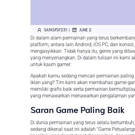
|
SAFASFSF231
JUNE 2
Di dalam alam permainan yang terus berkembang
platform, antara lain Android, iOS PC, dan kons
mengasyikkan. Tidak hanya itu, genre yang dit
yang menyenangkan. Di dalam tulisan ini kami a
untuk kaum gamer.
Apakah kamu sedang mencari permainan paling se
iklan yang? Tim kami akan membahas game-game
memiliki grafis baik serta permainan bermultip
yang menawarkan menawarkan pengalaman yang
Saran Game Paling Baik
Di dunia permainan yang terus selalu bertumbuh
sedang dikenal saat ini adalah "Game Petualan