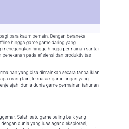
i bagi para kaum pemain. Dengan beraneka
 offline hingga game game daring yang
ng menegangkan hingga hingga permainan santai
 penekanan pada efisiensi dan produktivitas
ermainan yang bisa dimainkan secara tanpa iklan
pa orang lain, termasuk game ringan yang
 menjelajahi dunia dunia game permainan tahunan
nggemar. Salah satu game paling baik yang
dengan dunia yang luas agar dieksplorasi,