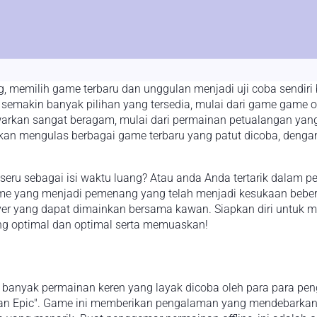
, memilih game terbaru dan unggulan menjadi uji coba sendir
ol, semakin banyak pilihan yang tersedia, mulai dari game game
awarkan sangat beragam, mulai dari permainan petualangan ya
kan mengulas berbagai game terbaru yang patut dicoba, dengan
ru sebagai isi waktu luang? Atau anda Anda tertarik dalam p
 yang menjadi pemenang yang telah menjadi kesukaan bebera
layer yang dapat dimainkan bersama kawan. Siapkan diri untuk
 optimal dan optimal serta memuaskan!
, banyak permainan keren yang layak dicoba oleh para para pe
gan Epic". Game ini memberikan pengalaman yang mendebarkan 