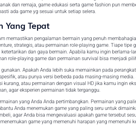
nak-anak dan remaja, game edukasi serta game fashion pun me
sti ada game yg sesuai untuk setiap selera.
n Yang Tepat
alam memastikan pengalaman bermain yang penuh membahagiak
ture, strategis, atau permainan role-playing game. Tiape tipe
ketertarikan dan gaya bermain. Apabila kamu ingin berlama-l
an role-playing game dan permainan survival bisa menjadi pil
u gunakan. Apakah Anda lebih suka memainkan pada perangkat 
pesifik, atau punya versi berbeda pada masing-masing media. S
i kurang, atau permainan dengan visual HD jika kamu ingin ek
ihan, agar eksperien permainan tidak terganggu.
p permainan yang Anda Anda pertimbangkan. Permainan yang pal
membantu Anda menemukan game yang paling seru untuk dimai
beli, agar Anda bisa mengevaluasi apakah game tersebut ses
h menemukan game yang memenuhi harapan yang memenuhi kei