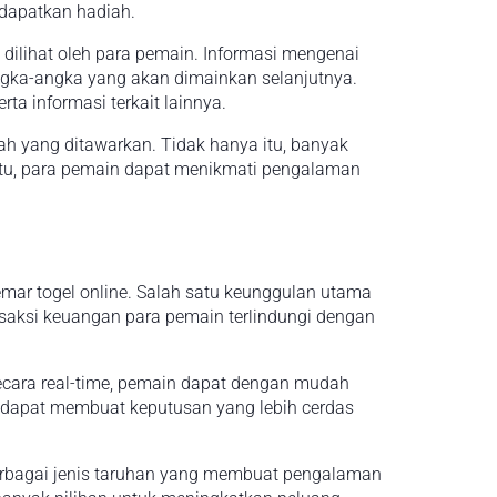
ndapatkan hadiah.
dilihat oleh para pemain. Informasi mengenai
gka-angka yang akan dimainkan selanjutnya.
a informasi terkait lainnya.
ah yang ditawarkan. Tidak hanya itu, banyak
itu, para pemain dapat menikmati pengalaman
ar togel online. Salah satu keunggulan utama
saksi keuangan para pemain terlindungi dengan
 secara real-time, pemain dapat dengan mudah
n dapat membuat keputusan yang lebih cerdas
berbagai jenis taruhan yang membuat pengalaman