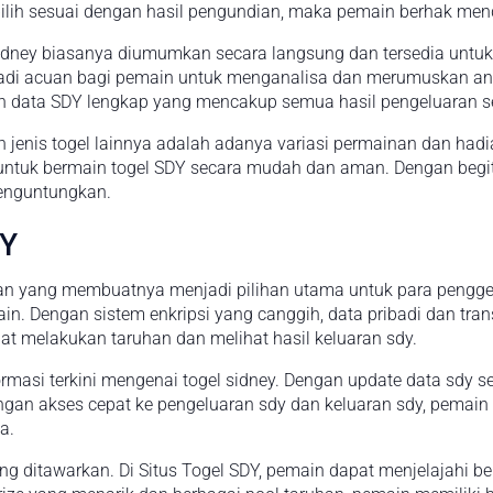
ipilih sesuai dengan hasil pengundian, maka pemain berhak me
Sydney biasanya diumumkan secara langsung dan tersedia untuk 
jadi acuan bagi pemain untuk menganalisa dan merumuskan an
n data SDY lengkap yang mencakup semua hasil pengeluaran sert
 jenis togel lainnya adalah adanya variasi permainan dan hadi
 untuk bermain togel SDY secara mudah dan aman. Dengan beg
enguntungkan.
DY
n yang membuatnya menjadi pilihan utama untuk para penggem
 Dengan sistem enkripsi yang canggih, data pribadi dan tran
at melakukan taruhan dan melihat hasil keluaran sdy.
formasi terkini mengenai togel sidney. Dengan update data sdy
ngan akses cepat ke pengeluaran sdy dan keluaran sdy, pemai
a.
ng ditawarkan. Di Situs Togel SDY, pemain dapat menjelajahi 