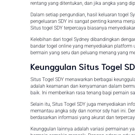
rentang yang ditentukan, dan jika angka yang d
Dalam setiap pengundian, hasil keluaran togel 
pengeluaran SDY ini sangat penting karena men
Situs togel SDY terpercaya biasanya menyediaka
Kelebihan dari togel Sydney dibandingkan dengan
bandar togel online yang menyediakan platform
bermain yang seru dan peluang menang yang m
Keunggulan Situs Togel S
Situs Togel SDY menawarkan berbagai keunggula
adalah keamanan dan kenyamanan dalam bermain.
baik. Ini memberikan rasa tenang bagi pemain sa
Selain itu, Situs Togel SDY juga menyediakan in
memantau angka sdy dan nomor sdy hari ini. De
berdasarkan informasi yang akurat dan terpercay
Keunggulan lainnya adalah variasi permainan ya