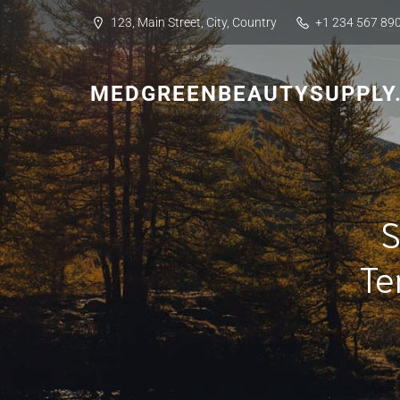
Skip
123, Main Street, City, Country
+1 234 567 89
to
content
MEDGREENBEAUTYSUPPLY
S
Te