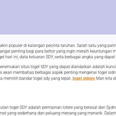
emakin populer di kalangan pecinta taruhan. Salah satu yang pali
sangat penting bagi para bettor yang ingin meraih keuntungan 
el hari ini, data keluaran SDY, serta berbagai angka yang d
 menemukan situs togel SDY yang dapat diandalkan adalah kun
mi akan membahas berbagai aspek penting mengenai togel sidne
a memilih bandar togel sdy yang tepat.
togel sidney
Mari kita 
tan togel SDY adalah permainan lotere yang berasal dari Sydney
format yang sederhana dan peluang menang yang menarik. Dalam 