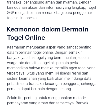
transaksi berlangsung aman dan nyaman. Dengan
kemudahan akses dan informasi yang lengkap, Togel
SGP menjadi pilihan menarik bagi para penggemar
togel di Indonesia.
Keamanan dalam Bermain
Togel Online
Keamanan merupakan aspek yang sangat penting
dalam bermain togel online. Dengan semakin
banyaknya situs togel yang bermunculan, seperti
wargatoto dan situs togel hk, pemain perlu
memastikan bahwa mereka memilih agen togel yang
terpercaya. Situs yang memiliki lisensi resmi dan
sistem keamanan yang baik akan melindungi data
pribadi serta transaksi keuangan pengguna, sehingga
pemain dapat bermain dengan tenang.
Selain itu, penting untuk menggunakan metode
pembayaran yang aman dan terpercaya. Banyak