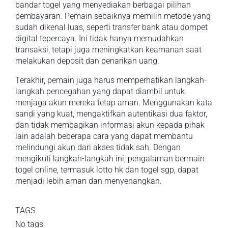
bandar togel yang menyediakan berbagai pilihan
pembayaran. Pemain sebaiknya memilih metode yang
sudah dikenal luas, seperti transfer bank atau dompet
digital tepercaya. Ini tidak hanya memudahkan
transaksi, tetapi juga meningkatkan keamanan saat
melakukan deposit dan penarikan uang.
Terakhir, pemain juga harus memperhatikan langkah-
langkah pencegahan yang dapat diambil untuk
menjaga akun mereka tetap aman. Menggunakan kata
sandi yang kuat, mengaktifkan autentikasi dua faktor,
dan tidak membagikan informasi akun kepada pihak
lain adalah beberapa cara yang dapat membantu
melindungi akun dari akses tidak sah. Dengan
mengikuti langkah-langkah ini, pengalaman bermain
togel online, termasuk lotto hk dan togel sgp, dapat
menjadi lebih aman dan menyenangkan.
TAGS
No tags