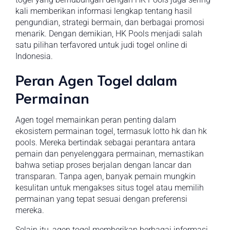
kali memberikan informasi lengkap tentang hasil
pengundian, strategi bermain, dan berbagai promosi
menarik. Dengan demikian, HK Pools menjadi salah
satu pilihan terfavored untuk judi togel online di
Indonesia.
Peran Agen Togel dalam
Permainan
Agen togel memainkan peran penting dalam
ekosistem permainan togel, termasuk lotto hk dan hk
pools. Mereka bertindak sebagai perantara antara
pemain dan penyelenggara permainan, memastikan
bahwa setiap proses berjalan dengan lancar dan
transparan. Tanpa agen, banyak pemain mungkin
kesulitan untuk mengakses situs togel atau memilih
permainan yang tepat sesuai dengan preferensi
mereka.
Selain itu, agen togel memberikan berbagai informasi