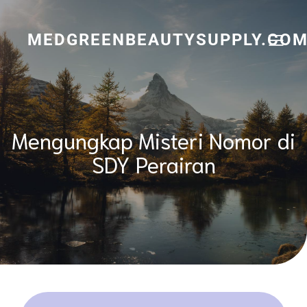
Skip
to
content
MEDGREENBEAUTYSUPPLY.CO
Mengungkap Misteri Nomor di
SDY Perairan