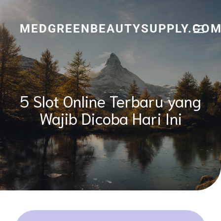
Skip
to
content
MEDGREENBEAUTYSUPPLY.CO
5 Slot Online Terbaru yang
Wajib Dicoba Hari Ini