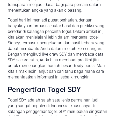
transparan menjadi dasar bagi para pemain dalam
menentukan angka yang akan dipasang.
Togel hari ini menjadi pusat perhatian, dengan
banyaknya informasi seputar hasil dan prediksi yang
beredar di kalangan pencinta togel. Dalam artikel ini,
kita akan menjelajahi lebih dalam mengenai togel
Sidney, termasuk pengeluaran dan hasil terbaru yang
dapat membantu Anda dalam meraih kemenangan.
Dengan mengikuti live draw SDY dan membaca data
SDY secara rutin, Anda bisa membuat prediksi jitu
untuk memenangkan hadiah besar di sdy pools. Mari
kita simak lebih lanjut dan cari tahu bagaimana cara
memanfaatkan informasi ini sebaik mungkin.
Pengertian Togel SDY
Togel SDY adalah salah satu jenis permainan judi
yang sangat populer di Indonesia, khususnya di
kalangan penggemar togel. SDY merupakan singkatan