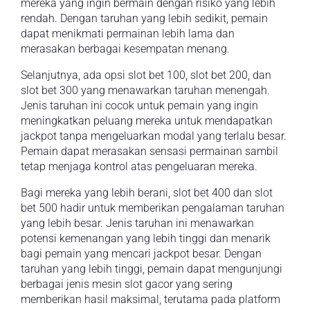
mereka yang ingin bermain dengan risiko yang lebih
rendah. Dengan taruhan yang lebih sedikit, pemain
dapat menikmati permainan lebih lama dan
merasakan berbagai kesempatan menang.
Selanjutnya, ada opsi slot bet 100, slot bet 200, dan
slot bet 300 yang menawarkan taruhan menengah.
Jenis taruhan ini cocok untuk pemain yang ingin
meningkatkan peluang mereka untuk mendapatkan
jackpot tanpa mengeluarkan modal yang terlalu besar.
Pemain dapat merasakan sensasi permainan sambil
tetap menjaga kontrol atas pengeluaran mereka.
Bagi mereka yang lebih berani, slot bet 400 dan slot
bet 500 hadir untuk memberikan pengalaman taruhan
yang lebih besar. Jenis taruhan ini menawarkan
potensi kemenangan yang lebih tinggi dan menarik
bagi pemain yang mencari jackpot besar. Dengan
taruhan yang lebih tinggi, pemain dapat mengunjungi
berbagai jenis mesin slot gacor yang sering
memberikan hasil maksimal, terutama pada platform