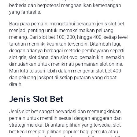
berbeda dan berpotensi menghasilkan kemenangan
yang fantastis.
Bagi para pemain, mengetahui beragam jenis slot bet
menjadi penting untuk memaksimalkan peluang
menang. Dari slot bet 100, 200, hingga 400, setiap level
taruhan memiliki keunikan tersendiri. Ditambah lagi,
dengan adanya berbagai metode pembayaran seperti
slot qris, slot dana, dan slot ovo, pemain kini semakin
dimudahkan untuk menikmati permainan slot online.
Mari kita telusuri lebih dalam mengenai slot bet 400
dan peluang jackpot di setiap putaran yang dapat
diraih.
Jenis Slot Bet
Jenis slot bet sangat bervariasi dan memungkinkan
pemain untuk memilih sesuai dengan anggaran dan
strategi mereka. Di antara pilihan yang tersedia, slot
bet kecil menjadi pilihan populer bagi pemula atau