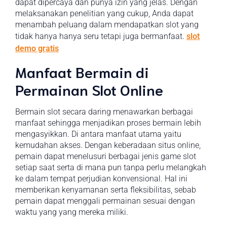
dapat dipercaya dan punya izin yang jelas. Dengan
melaksanakan penelitian yang cukup, Anda dapat
menambah peluang dalam mendapatkan slot yang
tidak hanya hanya seru tetapi juga bermanfaat.
slot
demo gratis
Manfaat Bermain di
Permainan Slot Online
Bermain slot secara daring menawarkan berbagai
manfaat sehingga menjadikan proses bermain lebih
mengasyikkan. Di antara manfaat utama yaitu
kemudahan akses. Dengan keberadaan situs online,
pemain dapat menelusuri berbagai jenis game slot
setiap saat serta di mana pun tanpa perlu melangkah
ke dalam tempat perjudian konvensional. Hal ini
memberikan kenyamanan serta fleksibilitas, sebab
pemain dapat menggali permainan sesuai dengan
waktu yang yang mereka miliki.