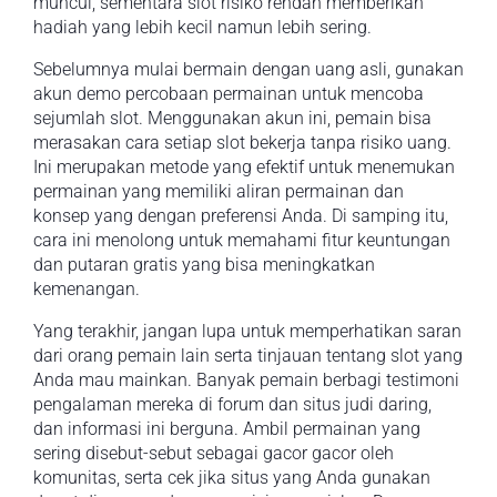
muncul, sementara slot risiko rendah memberikan
hadiah yang lebih kecil namun lebih sering.
Sebelumnya mulai bermain dengan uang asli, gunakan
akun demo percobaan permainan untuk mencoba
sejumlah slot. Menggunakan akun ini, pemain bisa
merasakan cara setiap slot bekerja tanpa risiko uang.
Ini merupakan metode yang efektif untuk menemukan
permainan yang memiliki aliran permainan dan
konsep yang dengan preferensi Anda. Di samping itu,
cara ini menolong untuk memahami fitur keuntungan
dan putaran gratis yang bisa meningkatkan
kemenangan.
Yang terakhir, jangan lupa untuk memperhatikan saran
dari orang pemain lain serta tinjauan tentang slot yang
Anda mau mainkan. Banyak pemain berbagi testimoni
pengalaman mereka di forum dan situs judi daring,
dan informasi ini berguna. Ambil permainan yang
sering disebut-sebut sebagai gacor gacor oleh
komunitas, serta cek jika situs yang Anda gunakan