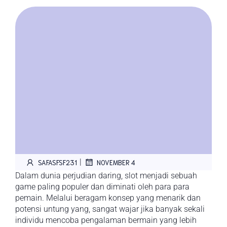
|
SAFASFSF231
NOVEMBER 4
Dalam dunia perjudian daring, slot menjadi sebuah
game paling populer dan diminati oleh para para
pemain. Melalui beragam konsep yang menarik dan
potensi untung yang, sangat wajar jika banyak sekali
individu mencoba pengalaman bermain yang lebih