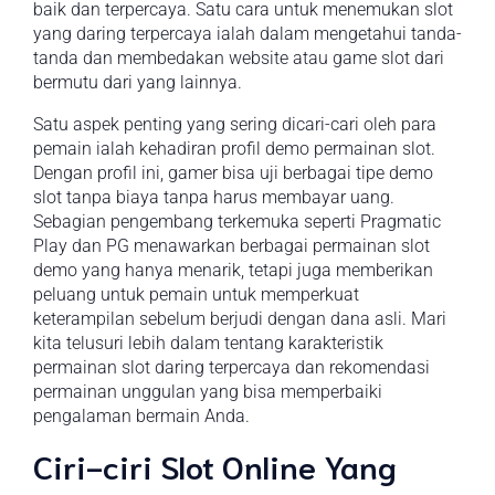
baik dan terpercaya. Satu cara untuk menemukan slot
yang daring terpercaya ialah dalam mengetahui tanda-
tanda dan membedakan website atau game slot dari
bermutu dari yang lainnya.
Satu aspek penting yang sering dicari-cari oleh para
pemain ialah kehadiran profil demo permainan slot.
Dengan profil ini, gamer bisa uji berbagai tipe demo
slot tanpa biaya tanpa harus membayar uang.
Sebagian pengembang terkemuka seperti Pragmatic
Play dan PG menawarkan berbagai permainan slot
demo yang hanya menarik, tetapi juga memberikan
peluang untuk pemain untuk memperkuat
keterampilan sebelum berjudi dengan dana asli. Mari
kita telusuri lebih dalam tentang karakteristik
permainan slot daring terpercaya dan rekomendasi
permainan unggulan yang bisa memperbaiki
pengalaman bermain Anda.
Ciri-ciri Slot Online Yang