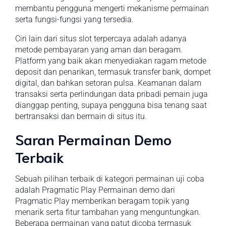
membantu pengguna mengerti mekanisme permainan
serta fungsi-fungsi yang tersedia.
Ciri lain dari situs slot terpercaya adalah adanya
metode pembayaran yang aman dan beragam.
Platform yang baik akan menyediakan ragam metode
deposit dan penarikan, termasuk transfer bank, dompet
digital, dan bahkan setoran pulsa. Keamanan dalam
transaksi serta perlindungan data pribadi pemain juga
dianggap penting, supaya pengguna bisa tenang saat
bertransaksi dan bermain di situs itu.
Saran Permainan Demo
Terbaik
Sebuah pilihan terbaik di kategori permainan uji coba
adalah Pragmatic Play Permainan demo dari
Pragmatic Play memberikan beragam topik yang
menarik serta fitur tambahan yang menguntungkan.
Beberapa permainan yang patut dicoba termasuk