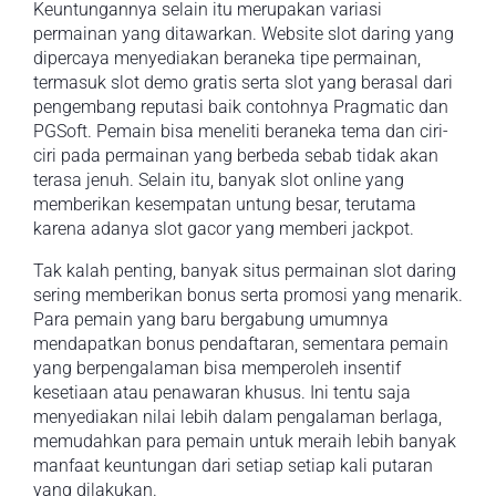
Keuntungannya selain itu merupakan variasi
permainan yang ditawarkan. Website slot daring yang
dipercaya menyediakan beraneka tipe permainan,
termasuk slot demo gratis serta slot yang berasal dari
pengembang reputasi baik contohnya Pragmatic dan
PGSoft. Pemain bisa meneliti beraneka tema dan ciri-
ciri pada permainan yang berbeda sebab tidak akan
terasa jenuh. Selain itu, banyak slot online yang
memberikan kesempatan untung besar, terutama
karena adanya slot gacor yang memberi jackpot.
Tak kalah penting, banyak situs permainan slot daring
sering memberikan bonus serta promosi yang menarik.
Para pemain yang baru bergabung umumnya
mendapatkan bonus pendaftaran, sementara pemain
yang berpengalaman bisa memperoleh insentif
kesetiaan atau penawaran khusus. Ini tentu saja
menyediakan nilai lebih dalam pengalaman berlaga,
memudahkan para pemain untuk meraih lebih banyak
manfaat keuntungan dari setiap setiap kali putaran
yang dilakukan.