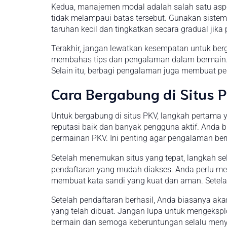
Kedua, manajemen modal adalah salah satu aspek
tidak melampaui batas tersebut. Gunakan sistem
taruhan kecil dan tingkatkan secara gradual jika
Terakhir, jangan lewatkan kesempatan untuk b
membahas tips dan pengalaman dalam bermain. An
Selain itu, berbagi pengalaman juga membuat
Cara Bergabung di Situs 
Untuk bergabung di situs PKV, langkah pertama y
reputasi baik dan banyak pengguna aktif. Anda 
permainan PKV. Ini penting agar pengalaman b
Setelah menemukan situs yang tepat, langkah s
pendaftaran yang mudah diakses. Anda perlu meng
membuat kata sandi yang kuat dan aman. Setelah
Setelah pendaftaran berhasil, Anda biasanya ak
yang telah dibuat. Jangan lupa untuk mengeksplo
bermain dan semoga keberuntungan selalu meny