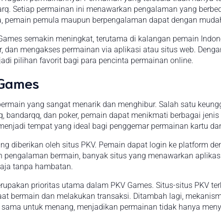
ndarq. Setiap permainan ini menawarkan pengalaman yang ber
a, pemain pemula maupun berpengalaman dapat dengan mudah
V Games semakin meningkat, terutama di kalangan pemain Indo
, dan mengakses permainan via aplikasi atau situs web. Dengan
pilihan favorit bagi para pencinta permainan online.
 Games
main yang sangat menarik dan menghibur. Salah satu keungg
qq, bandarqq, dan poker, pemain dapat menikmati berbagai jen
enjadi tempat yang ideal bagi penggemar permainan kartu dan
g diberikan oleh situs PKV. Pemain dapat login ke platform d
kan pengalaman bermain, banyak situs yang menawarkan aplika
saja tanpa hambatan.
erupakan prioritas utama dalam PKV Games. Situs-situs PKV 
at bermain dan melakukan transaksi. Ditambah lagi, mekanis
sama untuk menang, menjadikan permainan tidak hanya menyen