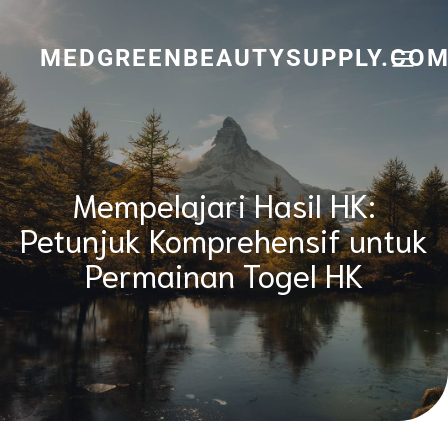
Skip
to
content
MEDGREENBEAUTYSUPPLY.CO
Mempelajari Hasil HK:
Petunjuk Komprehensif untuk
Permainan Togel HK