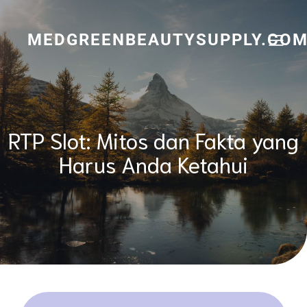
Skip
to
content
MEDGREENBEAUTYSUPPLY.CO
RTP Slot: Mitos dan Fakta yang
Harus Anda Ketahui