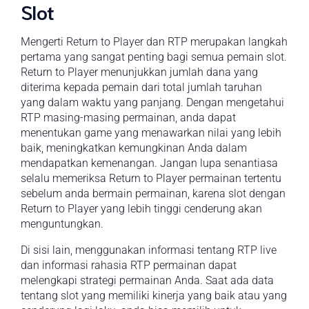
Slot
Mengerti Return to Player dan RTP merupakan langkah
pertama yang sangat penting bagi semua pemain slot.
Return to Player menunjukkan jumlah dana yang
diterima kepada pemain dari total jumlah taruhan
yang dalam waktu yang panjang. Dengan mengetahui
RTP masing-masing permainan, anda dapat
menentukan game yang menawarkan nilai yang lebih
baik, meningkatkan kemungkinan Anda dalam
mendapatkan kemenangan. Jangan lupa senantiasa
selalu memeriksa Return to Player permainan tertentu
sebelum anda bermain permainan, karena slot dengan
Return to Player yang lebih tinggi cenderung akan
menguntungkan.
Di sisi lain, menggunakan informasi tentang RTP live
dan informasi rahasia RTP permainan dapat
melengkapi strategi permainan Anda. Saat ada data
tentang slot yang memiliki kinerja yang baik atau yang