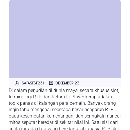
|
SAFASFSF231
DECEMBER 23
Di dalam perjudian di dunia maya, secara khusus slot,
terminologi RTP dan Return to Player kerap adalah
topik panas di kalangan para pemain. Banyak orang
ingin tahu mengenai seberapa besar pengaruh RTP
pada kesempatan kemenangan, dan seringkali muncul
mitos seputar beredar di sekitar nilai ini. Satu sisi dari
cerita ini, ada data yang beredar soal rahasia RTP slot,