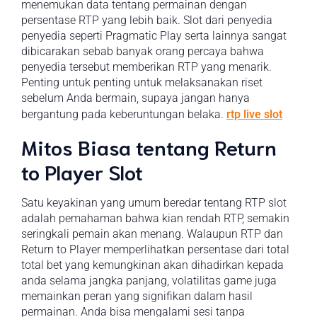
menemukan data tentang permainan dengan
persentase RTP yang lebih baik. Slot dari penyedia
penyedia seperti Pragmatic Play serta lainnya sangat
dibicarakan sebab banyak orang percaya bahwa
penyedia tersebut memberikan RTP yang menarik.
Penting untuk penting untuk melaksanakan riset
sebelum Anda bermain, supaya jangan hanya
bergantung pada keberuntungan belaka.
rtp live slot
Mitos Biasa tentang Return
to Player Slot
Satu keyakinan yang umum beredar tentang RTP slot
adalah pemahaman bahwa kian rendah RTP, semakin
seringkali pemain akan menang. Walaupun RTP dan
Return to Player memperlihatkan persentase dari total
total bet yang kemungkinan akan dihadirkan kepada
anda selama jangka panjang, volatilitas game juga
memainkan peran yang signifikan dalam hasil
permainan. Anda bisa mengalami sesi tanpa