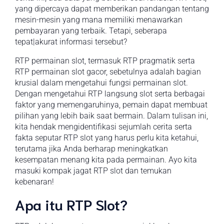
yang dipercaya dapat memberikan pandangan tentang
mesin-mesin yang mana memiliki menawarkan
pembayaran yang terbaik. Tetapi, seberapa
tepat|akurat informasi tersebut?
RTP permainan slot, termasuk RTP pragmatik serta
RTP permainan slot gacor, sebetulnya adalah bagian
krusial dalam mengetahui fungsi permainan slot.
Dengan mengetahui RTP langsung slot serta berbagai
faktor yang memengaruhinya, pemain dapat membuat
pilihan yang lebih baik saat bermain. Dalam tulisan ini,
kita hendak mengidentifikasi sejumlah cerita serta
fakta seputar RTP slot yang harus perlu kita ketahui,
terutama jika Anda berharap meningkatkan
kesempatan menang kita pada permainan. Ayo kita
masuki kompak jagat RTP slot dan temukan
kebenaran!
Apa itu RTP Slot?