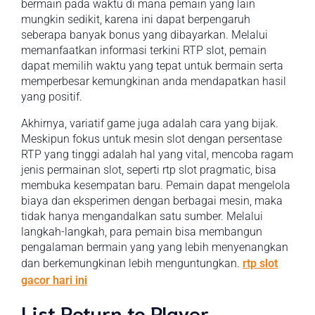
bermain pada waktu di mana pemain yang lain
mungkin sedikit, karena ini dapat berpengaruh
seberapa banyak bonus yang dibayarkan. Melalui
memanfaatkan informasi terkini RTP slot, pemain
dapat memilih waktu yang tepat untuk bermain serta
memperbesar kemungkinan anda mendapatkan hasil
yang positif.
Akhirnya, variatif game juga adalah cara yang bijak.
Meskipun fokus untuk mesin slot dengan persentase
RTP yang tinggi adalah hal yang vital, mencoba ragam
jenis permainan slot, seperti rtp slot pragmatic, bisa
membuka kesempatan baru. Pemain dapat mengelola
biaya dan eksperimen dengan berbagai mesin, maka
tidak hanya mengandalkan satu sumber. Melalui
langkah-langkah, para pemain bisa membangun
pengalaman bermain yang yang lebih menyenangkan
dan berkemungkinan lebih menguntungkan.
rtp slot
gacor hari ini
List Return to Player