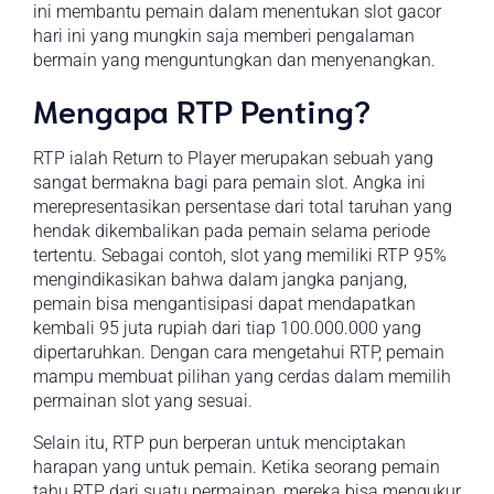
ini membantu pemain dalam menentukan slot gacor
hari ini yang mungkin saja memberi pengalaman
bermain yang menguntungkan dan menyenangkan.
Mengapa RTP Penting?
RTP ialah Return to Player merupakan sebuah yang
sangat bermakna bagi para pemain slot. Angka ini
merepresentasikan persentase dari total taruhan yang
hendak dikembalikan pada pemain selama periode
tertentu. Sebagai contoh, slot yang memiliki RTP 95%
mengindikasikan bahwa dalam jangka panjang,
pemain bisa mengantisipasi dapat mendapatkan
kembali 95 juta rupiah dari tiap 100.000.000 yang
dipertaruhkan. Dengan cara mengetahui RTP, pemain
mampu membuat pilihan yang cerdas dalam memilih
permainan slot yang sesuai.
Selain itu, RTP pun berperan untuk menciptakan
harapan yang untuk pemain. Ketika seorang pemain
tahu RTP dari suatu permainan, mereka bisa mengukur