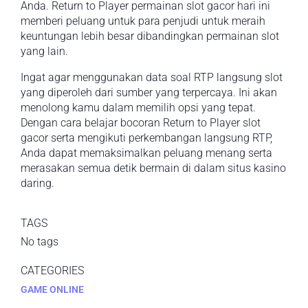
Anda. Return to Player permainan slot gacor hari ini
memberi peluang untuk para penjudi untuk meraih
keuntungan lebih besar dibandingkan permainan slot
yang lain.
Ingat agar menggunakan data soal RTP langsung slot
yang diperoleh dari sumber yang terpercaya. Ini akan
menolong kamu dalam memilih opsi yang tepat.
Dengan cara belajar bocoran Return to Player slot
gacor serta mengikuti perkembangan langsung RTP,
Anda dapat memaksimalkan peluang menang serta
merasakan semua detik bermain di dalam situs kasino
daring.
TAGS
No tags
CATEGORIES
GAME ONLINE