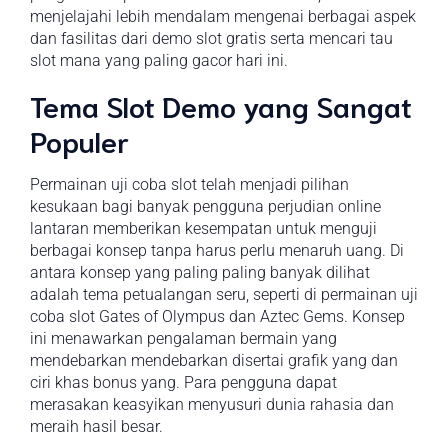
menjelajahi lebih mendalam mengenai berbagai aspek
dan fasilitas dari demo slot gratis serta mencari tau
slot mana yang paling gacor hari ini.
Tema Slot Demo yang Sangat
Populer
Permainan uji coba slot telah menjadi pilihan
kesukaan bagi banyak pengguna perjudian online
lantaran memberikan kesempatan untuk menguji
berbagai konsep tanpa harus perlu menaruh uang. Di
antara konsep yang paling paling banyak dilihat
adalah tema petualangan seru, seperti di permainan uji
coba slot Gates of Olympus dan Aztec Gems. Konsep
ini menawarkan pengalaman bermain yang
mendebarkan mendebarkan disertai grafik yang dan
ciri khas bonus yang. Para pengguna dapat
merasakan keasyikan menyusuri dunia rahasia dan
meraih hasil besar.