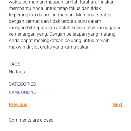
waktu permainan maupun jumlah taruhan. Ini akan
membantu Anda untuk tetap fokus dan tidak
terperangkap dalam permainan. Membuat strategi
dengan cermat dan tidak terburu-buru dalam
mengambil keputusan adalah kunci untuk menggapai
kemenangan yang. Dengan persiapan yang matang,
Anda dapat meningkatkan peluang untuk meraih
maxwin di slot gratis yang kamu sukai.
TAGS
No tags
CATEGORIES
GAME ONLINE
Previous
Next
Comments are closed