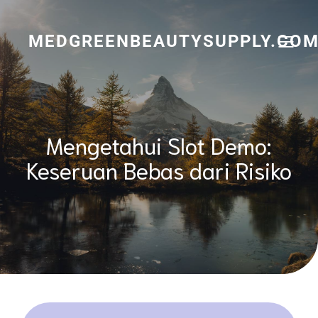
Skip
to
content
MEDGREENBEAUTYSUPPLY.CO
Mengetahui Slot Demo:
Keseruan Bebas dari Risiko