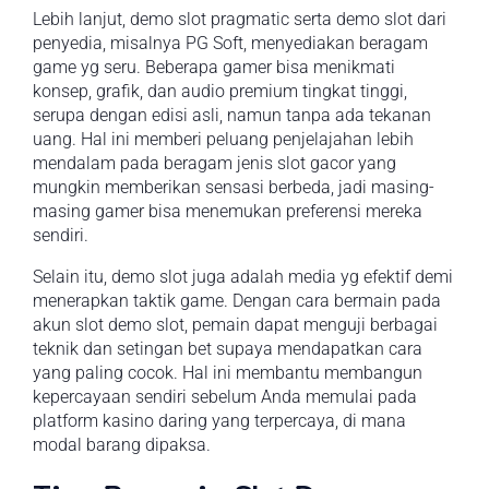
Lebih lanjut, demo slot pragmatic serta demo slot dari
penyedia, misalnya PG Soft, menyediakan beragam
game yg seru. Beberapa gamer bisa menikmati
konsep, grafik, dan audio premium tingkat tinggi,
serupa dengan edisi asli, namun tanpa ada tekanan
uang. Hal ini memberi peluang penjelajahan lebih
mendalam pada beragam jenis slot gacor yang
mungkin memberikan sensasi berbeda, jadi masing-
masing gamer bisa menemukan preferensi mereka
sendiri.
Selain itu, demo slot juga adalah media yg efektif demi
menerapkan taktik game. Dengan cara bermain pada
akun slot demo slot, pemain dapat menguji berbagai
teknik dan setingan bet supaya mendapatkan cara
yang paling cocok. Hal ini membantu membangun
kepercayaan sendiri sebelum Anda memulai pada
platform kasino daring yang terpercaya, di mana
modal barang dipaksa.