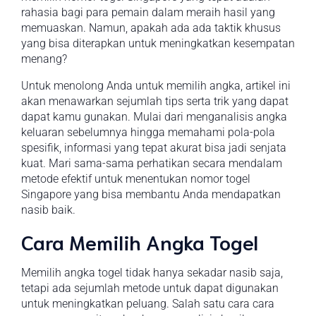
rahasia bagi para pemain dalam meraih hasil yang
memuaskan. Namun, apakah ada ada taktik khusus
yang bisa diterapkan untuk meningkatkan kesempatan
menang?
Untuk menolong Anda untuk memilih angka, artikel ini
akan menawarkan sejumlah tips serta trik yang dapat
dapat kamu gunakan. Mulai dari menganalisis angka
keluaran sebelumnya hingga memahami pola-pola
spesifik, informasi yang tepat akurat bisa jadi senjata
kuat. Mari sama-sama perhatikan secara mendalam
metode efektif untuk menentukan nomor togel
Singapore yang bisa membantu Anda mendapatkan
nasib baik.
Cara Memilih Angka Togel
Memilih angka togel tidak hanya sekadar nasib saja,
tetapi ada sejumlah metode untuk dapat digunakan
untuk meningkatkan peluang. Salah satu cara cara