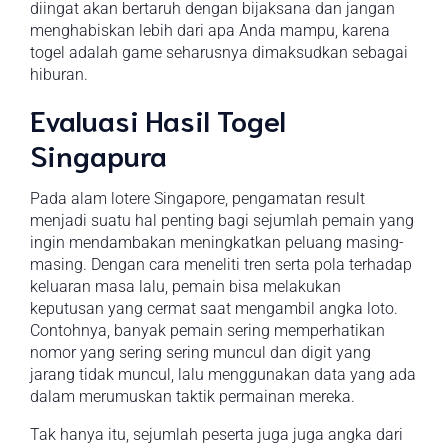
diingat akan bertaruh dengan bijaksana dan jangan
menghabiskan lebih dari apa Anda mampu, karena
togel adalah game seharusnya dimaksudkan sebagai
hiburan.
Evaluasi Hasil Togel
Singapura
Pada alam lotere Singapore, pengamatan result
menjadi suatu hal penting bagi sejumlah pemain yang
ingin mendambakan meningkatkan peluang masing-
masing. Dengan cara meneliti tren serta pola terhadap
keluaran masa lalu, pemain bisa melakukan
keputusan yang cermat saat mengambil angka loto.
Contohnya, banyak pemain sering memperhatikan
nomor yang sering sering muncul dan digit yang
jarang tidak muncul, lalu menggunakan data yang ada
dalam merumuskan taktik permainan mereka.
Tak hanya itu, sejumlah peserta juga juga angka dari