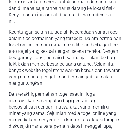
Ini mengizinkan mereka untuk bermain di mana saja
dan di mana saja tanpa harus datang ke lokasi fisik.
Kenyamanan ini sangat dihargai di era modern saat
ini.
Keuntungan selain itu adalah keberadaan variasi opsi
dalam tipe permainan yang tersedia. Dalam permainan
togel online, pemain dapat memilih dari berbagai tipe
toto togel yang sesuai dengan selera mereka. Dengan
beragamnya opsi, pemain bisa menjalankan berbagai
taktik dan memperbesar peluang untung. Selain itu,
banyak website togel menawarkan bonus dan tawaran
yang membuat pengalaman bermain jadi semakin
menguntungkan.
Dan terakhir, permainan togel saat ini juga
menawarkan kesempatan bagi pemain agar
bersosialisasi dengan masyarakat yang memiliki
minat yang sama. Sejumlah media togel online yang
menyediakan menyediakan komunitas atau kelompok
diskusi, di mana para pemain dapat menggali tips,