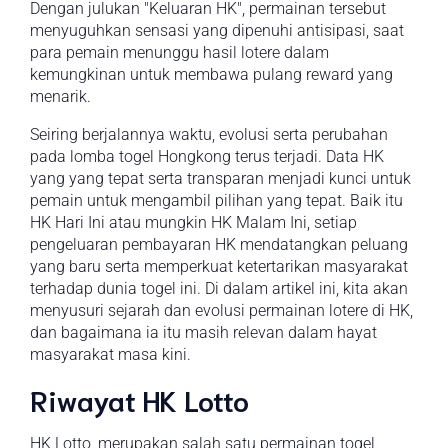
Dengan julukan "Keluaran HK", permainan tersebut
menyuguhkan sensasi yang dipenuhi antisipasi, saat
para pemain menunggu hasil lotere dalam
kemungkinan untuk membawa pulang reward yang
menarik.
Seiring berjalannya waktu, evolusi serta perubahan
pada lomba togel Hongkong terus terjadi. Data HK
yang yang tepat serta transparan menjadi kunci untuk
pemain untuk mengambil pilihan yang tepat. Baik itu
HK Hari Ini atau mungkin HK Malam Ini, setiap
pengeluaran pembayaran HK mendatangkan peluang
yang baru serta memperkuat ketertarikan masyarakat
terhadap dunia togel ini. Di dalam artikel ini, kita akan
menyusuri sejarah dan evolusi permainan lotere di HK,
dan bagaimana ia itu masih relevan dalam hayat
masyarakat masa kini.
Riwayat HK Lotto
HK Lotto, merupakan salah satu permainan togel