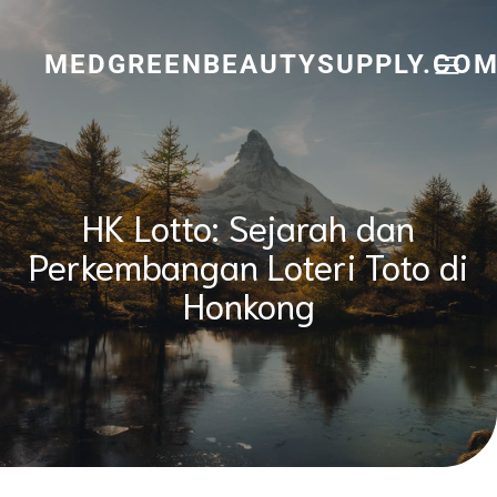
Skip
to
content
MEDGREENBEAUTYSUPPLY.CO
HK Lotto: Sejarah dan
Perkembangan Loteri Toto di
Honkong