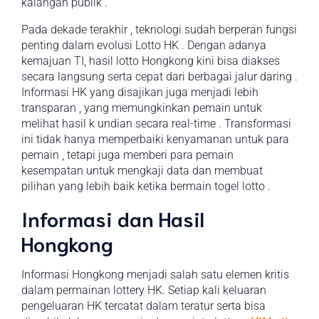
kalangan publik .
Pada dekade terakhir , teknologi sudah berperan fungsi
penting dalam evolusi Lotto HK . Dengan adanya
kemajuan TI, hasil lotto Hongkong kini bisa diakses
secara langsung serta cepat dari berbagai jalur daring .
Informasi HK yang disajikan juga menjadi lebih
transparan , yang memungkinkan pemain untuk
melihat hasil k undian secara real-time . Transformasi
ini tidak hanya memperbaiki kenyamanan untuk para
pemain , tetapi juga memberi para pemain
kesempatan untuk mengkaji data dan membuat
pilihan yang lebih baik ketika bermain togel lotto .
Informasi dan Hasil
Hongkong
Informasi Hongkong menjadi salah satu elemen kritis
dalam permainan lottery HK. Setiap kali keluaran
pengeluaran HK tercatat dalam teratur serta bisa