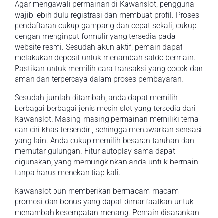
Agar mengawali permainan di Kawanslot, pengguna
wajib lebih dulu registrasi dan membuat profil. Proses
pendaftaran cukup gampang dan cepat sekali, cukup
dengan menginput formulir yang tersedia pada
website resmi. Sesudah akun aktif, pemain dapat
melakukan deposit untuk menambah saldo bermain.
Pastikan untuk memilih cara transaksi yang cocok dan
aman dan terpercaya dalam proses pembayaran.
Sesudah jumlah ditambah, anda dapat memilih
berbagai berbagai jenis mesin slot yang tersedia dari
Kawanslot. Masing-masing permainan memiliki tema
dan ciri khas tersendiri, sehingga menawarkan sensasi
yang lain. Anda cukup memilih besaran taruhan dan
memutar gulungan. Fitur autoplay sama dapat
digunakan, yang memungkinkan anda untuk bermain
tanpa harus menekan tiap kali.
Kawanslot pun memberikan bermacam-macam
promosi dan bonus yang dapat dimanfaatkan untuk
menambah kesempatan menang. Pemain disarankan