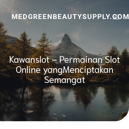
Skip
to
content
MEDGREENBEAUTYSUPPLY.CO
Kawanslot – Permainan Slot
Online yangMenciptakan
Semangat