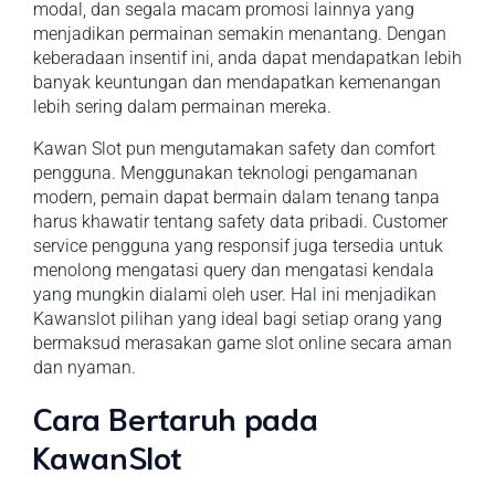
modal, dan segala macam promosi lainnya yang
menjadikan permainan semakin menantang. Dengan
keberadaan insentif ini, anda dapat mendapatkan lebih
banyak keuntungan dan mendapatkan kemenangan
lebih sering dalam permainan mereka.
Kawan Slot pun mengutamakan safety dan comfort
pengguna. Menggunakan teknologi pengamanan
modern, pemain dapat bermain dalam tenang tanpa
harus khawatir tentang safety data pribadi. Customer
service pengguna yang responsif juga tersedia untuk
menolong mengatasi query dan mengatasi kendala
yang mungkin dialami oleh user. Hal ini menjadikan
Kawanslot pilihan yang ideal bagi setiap orang yang
bermaksud merasakan game slot online secara aman
dan nyaman.
Cara Bertaruh pada
KawanSlot