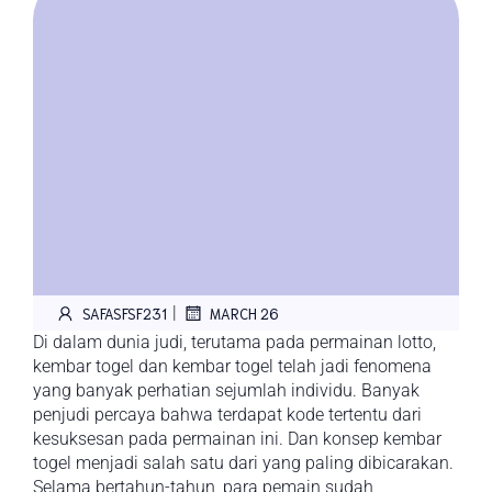
|
SAFASFSF231
MARCH 26
Di dalam dunia judi, terutama pada permainan lotto,
kembar togel dan kembar togel telah jadi fenomena
yang banyak perhatian sejumlah individu. Banyak
penjudi percaya bahwa terdapat kode tertentu dari
kesuksesan pada permainan ini. Dan konsep kembar
togel menjadi salah satu dari yang paling dibicarakan.
Selama bertahun-tahun, para pemain sudah