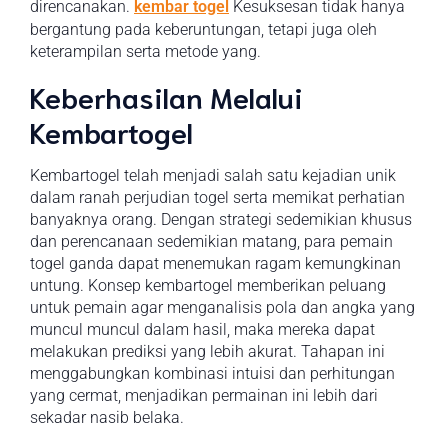
direncanakan.
kembar togel
Kesuksesan tidak hanya
bergantung pada keberuntungan, tetapi juga oleh
keterampilan serta metode yang.
Keberhasilan Melalui
Kembartogel
Kembartogel telah menjadi salah satu kejadian unik
dalam ranah perjudian togel serta memikat perhatian
banyaknya orang. Dengan strategi sedemikian khusus
dan perencanaan sedemikian matang, para pemain
togel ganda dapat menemukan ragam kemungkinan
untung. Konsep kembartogel memberikan peluang
untuk pemain agar menganalisis pola dan angka yang
muncul muncul dalam hasil, maka mereka dapat
melakukan prediksi yang lebih akurat. Tahapan ini
menggabungkan kombinasi intuisi dan perhitungan
yang cermat, menjadikan permainan ini lebih dari
sekadar nasib belaka.