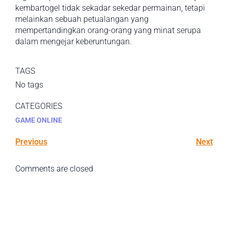
kembartogel tidak sekadar sekedar permainan, tetapi
melainkan sebuah petualangan yang
mempertandingkan orang-orang yang minat serupa
dalam mengejar keberuntungan.
TAGS
No tags
CATEGORIES
GAME ONLINE
Previous
Next
Comments are closed