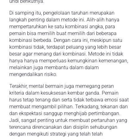
undi berikutnya.
Di samping itu, pengelolaan taruhan merupakan
langkah penting dalam metode ini. Alih-alih hanya
mempertaruhkan ke satu kombinasi angka, para
pemain bisa memilih buat memilih dari beberapa
kombinasi berbeda. Dengan cara ini, meskipun satu
kombinasi tidak, terdapat peluang yang lebih besar
besar agar menang dari kombinasi. Metode ini tidak
hanya hanya memperluas kemungkinan kemenangan,
melainkan juga membantu dalam dalam
mengendalikan risiko.
Terakhir, mental bermain juga memegang peran
kriteria dalam kesuksesan kembar ganda. Pemain
harus tetap tenang dan serta tidak terbawa emosi saat
membuat mengambil pilihan. Terkadang, tekanan dan
dan ekspektasi sanggup menghijab pertimbangan.
Jadi, sangat penting untuk membuat pertaruhan yang
terencana direncanakan dan disiplin sehubungan
dengan mengikuti strategi yang telah telah