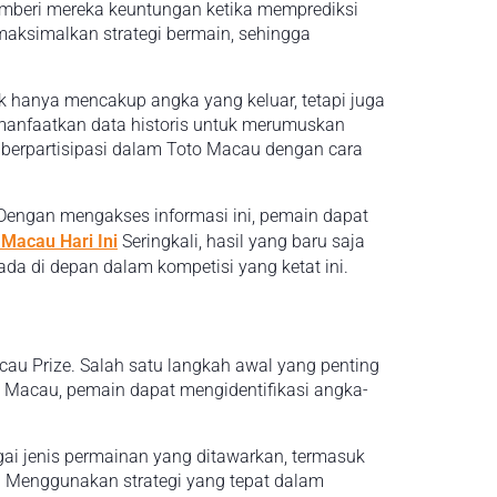
memberi mereka keuntungan ketika memprediksi
aksimalkan strategi bermain, sehingga
k hanya mencakup angka yang keluar, tetapi juga
manfaatkan data historis untuk merumuskan
n berpartisipasi dalam Toto Macau dengan cara
. Dengan mengakses informasi ini, pemain dapat
 Macau Hari Ini
Seringkali, hasil yang baru saja
a di depan dalam kompetisi yang ketat ini.
au Prize. Salah satu langkah awal yang penting
n Macau, pemain dapat mengidentifikasi angka-
ai jenis permainan yang ditawarkan, termasuk
. Menggunakan strategi yang tepat dalam