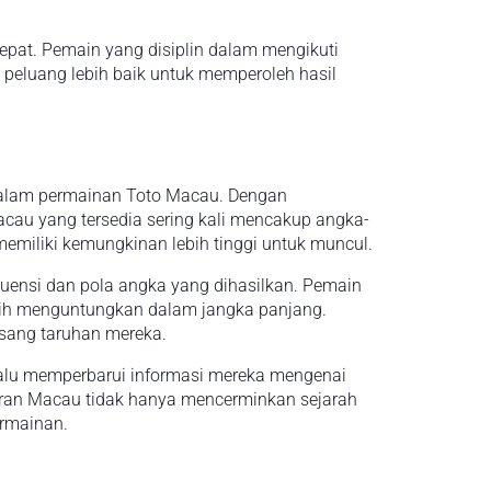
epat. Pemain yang disiplin dalam mengikuti
i peluang lebih baik untuk memperoleh hasil
dalam permainan Toto Macau. Dengan
acau yang tersedia sering kali mencakup angka-
miliki kemungkinan lebih tinggi untuk muncul.
uensi dan pola angka yang dihasilkan. Pemain
bih menguntungkan dalam jangka panjang.
sang taruhan mereka.
lalu memperbarui informasi mereka mengenai
uaran Macau tidak hanya mencerminkan sejarah
ermainan.