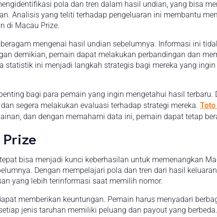
engidentifikasi pola dan tren dalam hasil undian, yang bisa 
. Analisis yang teliti terhadap pengeluaran ini membantu mem
 di Macau Prize.
beragam mengenai hasil undian sebelumnya. Informasi ini tida
engan demikian, pemain dapat melakukan perbandingan dan me
 statistik ini menjadi langkah strategis bagi mereka yang ingi
 penting bagi para pemain yang ingin mengetahui hasil terbaru
 dan segera melakukan evaluasi terhadap strategi mereka.
Toto
inan, dan dengan memahami data ini, pemain dapat tetap berad
 Prize
 tepat bisa menjadi kunci keberhasilan untuk memenangkan Mac
belumnya. Dengan mempelajari pola dan tren dari hasil keluara
n yang lebih terinformasi saat memilih nomor.
dapat memberikan keuntungan. Pemain harus menyadari berbag
etiap jenis taruhan memiliki peluang dan payout yang berbeda