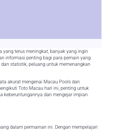
a yang terus meningkat, banyak yang ingin
n informasi penting bagi para pemain yang
 dan statistik, peluang untuk memenangkan
 data akurat mengenai Macau Pools dan
gikuti Toto Macau hari ini, penting untuk
ba keberuntungannya dan mengejar impian
nang dalam permainan ini. Dengan mempelajari