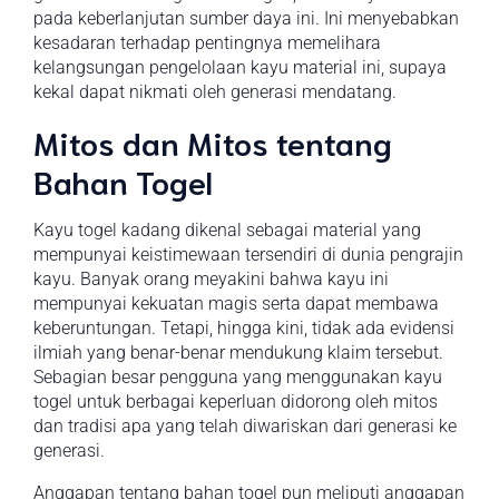
pada keberlanjutan sumber daya ini. Ini menyebabkan
kesadaran terhadap pentingnya memelihara
kelangsungan pengelolaan kayu material ini, supaya
kekal dapat nikmati oleh generasi mendatang.
Mitos dan Mitos tentang
Bahan Togel
Kayu togel kadang dikenal sebagai material yang
mempunyai keistimewaan tersendiri di dunia pengrajin
kayu. Banyak orang meyakini bahwa kayu ini
mempunyai kekuatan magis serta dapat membawa
keberuntungan. Tetapi, hingga kini, tidak ada evidensi
ilmiah yang benar-benar mendukung klaim tersebut.
Sebagian besar pengguna yang menggunakan kayu
togel untuk berbagai keperluan didorong oleh mitos
dan tradisi apa yang telah diwariskan dari generasi ke
generasi.
Anggapan tentang bahan togel pun meliputi anggapan