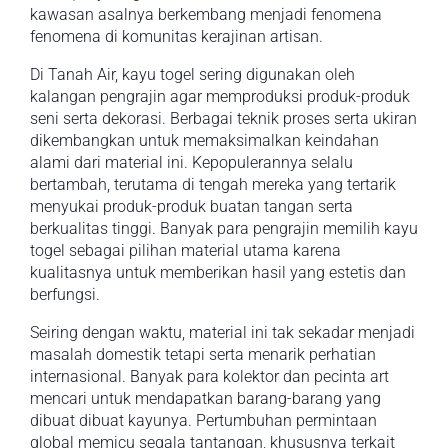
kawasan asalnya berkembang menjadi fenomena
fenomena di komunitas kerajinan artisan.
Di Tanah Air, kayu togel sering digunakan oleh
kalangan pengrajin agar memproduksi produk-produk
seni serta dekorasi. Berbagai teknik proses serta ukiran
dikembangkan untuk memaksimalkan keindahan
alami dari material ini. Kepopulerannya selalu
bertambah, terutama di tengah mereka yang tertarik
menyukai produk-produk buatan tangan serta
berkualitas tinggi. Banyak para pengrajin memilih kayu
togel sebagai pilihan material utama karena
kualitasnya untuk memberikan hasil yang estetis dan
berfungsi.
Seiring dengan waktu, material ini tak sekadar menjadi
masalah domestik tetapi serta menarik perhatian
internasional. Banyak para kolektor dan pecinta art
mencari untuk mendapatkan barang-barang yang
dibuat dibuat kayunya. Pertumbuhan permintaan
global memicu segala tantangan, khususnya terkait