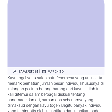
|
SAFASFSF231
MARCH 30
Kayu togel yaitu salah satu fenomena yang unik serta
menarik perhatian jumlah besar individu, khususnya di
kalangan pecinta barang-barang dari kayu. Istilah ini
kali ditemui dalam berbagai diskusi tentang
handmade dan art, namun apa sebenarnya yang
dimaksud dengan kayu togel? Begitu banyak individu
yang terhipnotis oleh kecantikan dan keunikan pada