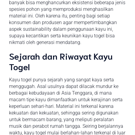
banyak bisa menghancurkan eksistensi beberapa jenis
spesies pohon yang memproduksi menghasilkan
material ini. Oleh karena itu, penting bagi setiap
konsumen dan produsen agar mempertimbangkan
aspek sustainability dalam penggunaan kayu ini,
supaya kecantikan serta keunikan kayu togel bisa
nikmati oleh generasi mendatang.
Sejarah dan Riwayat Kayu
Togel
Kayu togel punya sejarah yang sangat kaya serta
menggugah. Asal usulnya dapat dilacak mundur ke
berbagai kebudayaan di Asia Tenggara, di mana
macam tipe kayu dimanfaatkan untuk kerajinan serta
keperluan sehari-hari. Material ini terkenal karena
kekuatan dan kekuatan, sehingga sering digunakan
untuk bermacam barang, yang meliputi peralatan
musik dan perabot rumah tangga. Seiring berjalannya
waktu, kayu togel mulai berlahan-lahan terkenal di luar