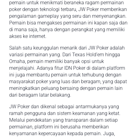
pemain untuk menikmati beraneka ragam permainan
poker dengan teknologi terbaru, JW Poker memberikan
pengalaman gameplay yang seru dan menyenangkan.
Pemain bisa mengakses permainan ini kapan saja dan
di mana saja, hanya dengan perangkat yang memiliki
akses ke internet.
Salah satu keunggulan menarik dari JW Poker adalah
variasi permainan yang. Dari Texas Hold’em hingga
Omaha, pemain memiliki banyak opsi untuk
menjelajahi. Adanya fitur IDN Poker di dalam platform
ini juga membantu pemain untuk terhubung dengan
masyarakat poker yang luas dan beragam, yang dapat
meningkatkan peluang bersaing dengan pemain lain
dari beragam latar belakang.
JW Poker dan dikenal sebagai antarmukanya yang
ramah pengguna dan sistem keamanan yang ketat.
Melalui pendekatan yang transparan dalam setiap
permainan, platform ini berusaha memberikan
kenyamanan kepercayaan kepada pemain. Juga,