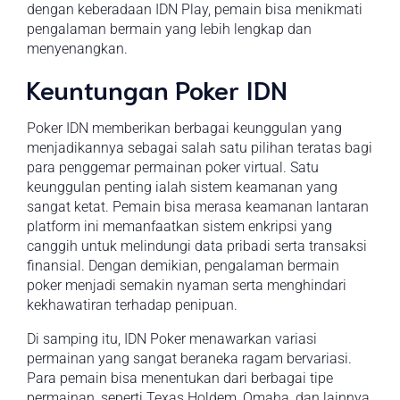
dengan keberadaan IDN Play, pemain bisa menikmati
pengalaman bermain yang lebih lengkap dan
menyenangkan.
Keuntungan Poker IDN
Poker IDN memberikan berbagai keunggulan yang
menjadikannya sebagai salah satu pilihan teratas bagi
para penggemar permainan poker virtual. Satu
keunggulan penting ialah sistem keamanan yang
sangat ketat. Pemain bisa merasa keamanan lantaran
platform ini memanfaatkan sistem enkripsi yang
canggih untuk melindungi data pribadi serta transaksi
finansial. Dengan demikian, pengalaman bermain
poker menjadi semakin nyaman serta menghindari
kekhawatiran terhadap penipuan.
Di samping itu, IDN Poker menawarkan variasi
permainan yang sangat beraneka ragam bervariasi.
Para pemain bisa menentukan dari berbagai tipe
permainan, seperti Texas Holdem, Omaha, dan lainnya.