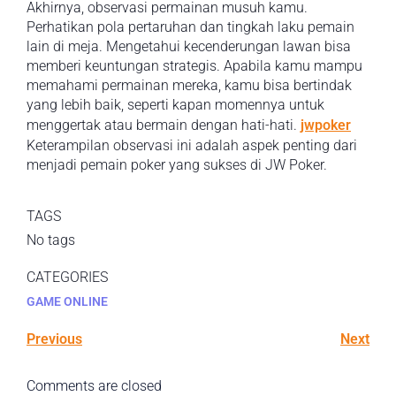
Akhirnya, observasi permainan musuh kamu.
Perhatikan pola pertaruhan dan tingkah laku pemain
lain di meja. Mengetahui kecenderungan lawan bisa
memberi keuntungan strategis. Apabila kamu mampu
memahami permainan mereka, kamu bisa bertindak
yang lebih baik, seperti kapan momennya untuk
menggertak atau bermain dengan hati-hati.
jwpoker
Keterampilan observasi ini adalah aspek penting dari
menjadi pemain poker yang sukses di JW Poker.
TAGS
No tags
CATEGORIES
GAME ONLINE
Previous
Next
Comments are closed