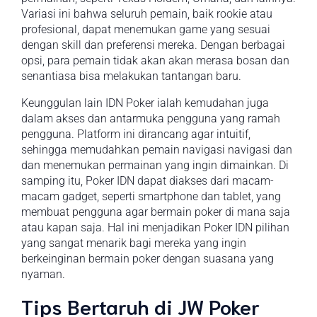
Variasi ini bahwa seluruh pemain, baik rookie atau
profesional, dapat menemukan game yang sesuai
dengan skill dan preferensi mereka. Dengan berbagai
opsi, para pemain tidak akan akan merasa bosan dan
senantiasa bisa melakukan tantangan baru.
Keunggulan lain IDN Poker ialah kemudahan juga
dalam akses dan antarmuka pengguna yang ramah
pengguna. Platform ini dirancang agar intuitif,
sehingga memudahkan pemain navigasi navigasi dan
dan menemukan permainan yang ingin dimainkan. Di
samping itu, Poker IDN dapat diakses dari macam-
macam gadget, seperti smartphone dan tablet, yang
membuat pengguna agar bermain poker di mana saja
atau kapan saja. Hal ini menjadikan Poker IDN pilihan
yang sangat menarik bagi mereka yang ingin
berkeinginan bermain poker dengan suasana yang
nyaman.
Tips Bertaruh di JW Poker