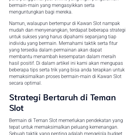
bermain-main yang mengasyikkan serta
menguntungkan bagi mereka.
Namun, walaupun bertempur di Kawan Slot nampak
mudah dan menyenangkan, terdapat beberapa strategi
untuk sukses yang harus dipahami sepanjang tiap
individu yang bermain. Memahami taktik serta fitur
yang tersedia dalam permainan akan dapat
membantu menambah kesempatan dalam meraih
hasil positif. Di dalam artikel ini kami akan mengupas
beberapa tips serta trik yang bisa anda terapkan untuk
memaksimalkan proses bermain-main di Kawan Slot
secara optimal.
Strategi Bertaruh di Teman
Slot
Bermain di Teman Slot memerlukan pendekatan yang
tepat untuk memaksimalkan peluang kemenangan.
Sebuah taktik yang penting adalah mengelola budget