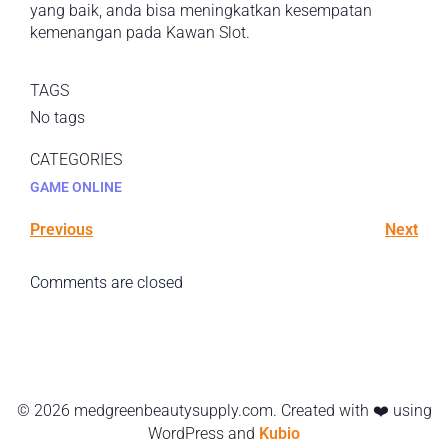
yang baik, anda bisa meningkatkan kesempatan
kemenangan pada Kawan Slot.
TAGS
No tags
CATEGORIES
GAME ONLINE
Previous
Next
Comments are closed
© 2026 medgreenbeautysupply.com. Created with ❤️ using
WordPress and
Kubio