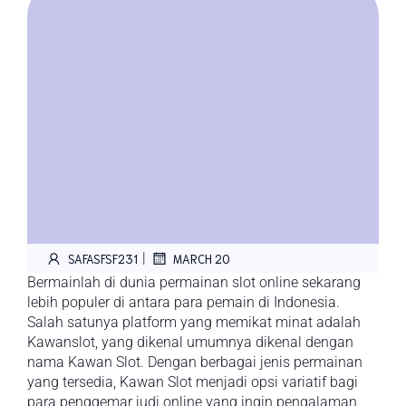
|
SAFASFSF231
MARCH 20
Bermainlah di dunia permainan slot online sekarang
lebih populer di antara para pemain di Indonesia.
Salah satunya platform yang memikat minat adalah
Kawanslot, yang dikenal umumnya dikenal dengan
nama Kawan Slot. Dengan berbagai jenis permainan
yang tersedia, Kawan Slot menjadi opsi variatif bagi
para penggemar judi online yang ingin pengalaman