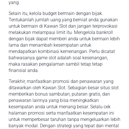
yang.
Selain itu, kelola budget bermain dengan bijak.
Tentukanlah jumlah uang yang berniat anda gunakan
untuk bermain di Kawan Slot dan jangan terprovokasi
melakukan melampaui limit itu. Mengelola bankroll
dengan bijak dapat memberi anda untuk bermain lebih
lama dan menambah kesempatan untuk
mendapatkan kombinasi kemenangan. Perlu dicatat
bahwasanya game slot adalah soal kesenangan,
maka rasakan pengalaman sambil tetap tetap
finansial anda.
Terakhir, manfaatkan promosi dan penawaran yang
ditawarkan oleh Kawan Slot. Sebagian besar situs slot
memberikan bonus sambutan, putaran gratis, dan
penawaran lainnya yang bisa meningkatkan
kesempatan anda untuk menang besar. Selalu cek
halaman promosi serta manfaatkan kesempatan ini
untuk memperbesar taruhan tanpa mengeluarkan lebih
banyak modal. Dengan strategi yang tepat dan mental