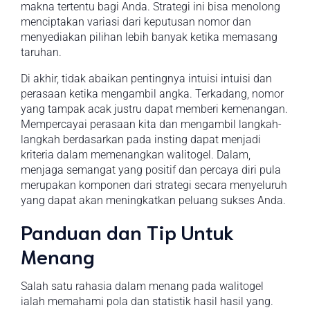
makna tertentu bagi Anda. Strategi ini bisa menolong
menciptakan variasi dari keputusan nomor dan
menyediakan pilihan lebih banyak ketika memasang
taruhan.
Di akhir, tidak abaikan pentingnya intuisi intuisi dan
perasaan ketika mengambil angka. Terkadang, nomor
yang tampak acak justru dapat memberi kemenangan.
Mempercayai perasaan kita dan mengambil langkah-
langkah berdasarkan pada insting dapat menjadi
kriteria dalam memenangkan walitogel. Dalam,
menjaga semangat yang positif dan percaya diri pula
merupakan komponen dari strategi secara menyeluruh
yang dapat akan meningkatkan peluang sukses Anda.
Panduan dan Tip Untuk
Menang
Salah satu rahasia dalam menang pada walitogel
ialah memahami pola dan statistik hasil hasil yang.