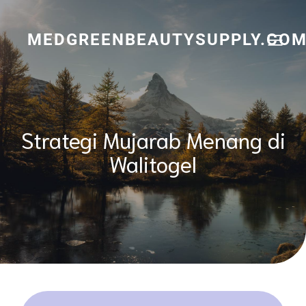
Skip
to
content
MEDGREENBEAUTYSUPPLY.CO
Strategi Mujarab Menang di
Walitogel