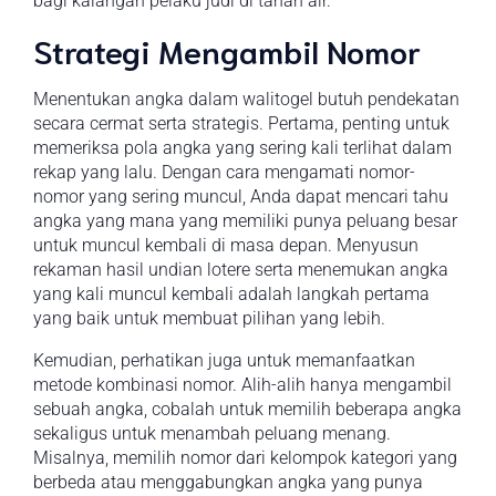
bagi kalangan pelaku judi di tanah air.
Strategi Mengambil Nomor
Menentukan angka dalam walitogel butuh pendekatan
secara cermat serta strategis. Pertama, penting untuk
memeriksa pola angka yang sering kali terlihat dalam
rekap yang lalu. Dengan cara mengamati nomor-
nomor yang sering muncul, Anda dapat mencari tahu
angka yang mana yang memiliki punya peluang besar
untuk muncul kembali di masa depan. Menyusun
rekaman hasil undian lotere serta menemukan angka
yang kali muncul kembali adalah langkah pertama
yang baik untuk membuat pilihan yang lebih.
Kemudian, perhatikan juga untuk memanfaatkan
metode kombinasi nomor. Alih-alih hanya mengambil
sebuah angka, cobalah untuk memilih beberapa angka
sekaligus untuk menambah peluang menang.
Misalnya, memilih nomor dari kelompok kategori yang
berbeda atau menggabungkan angka yang punya