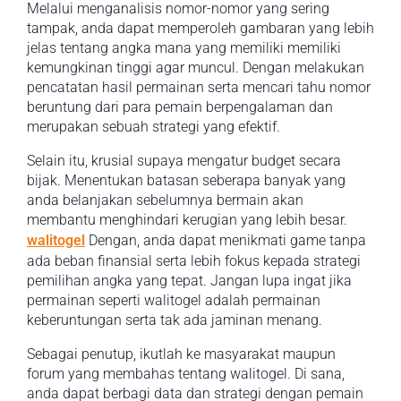
Melalui menganalisis nomor-nomor yang sering
tampak, anda dapat memperoleh gambaran yang lebih
jelas tentang angka mana yang memiliki memiliki
kemungkinan tinggi agar muncul. Dengan melakukan
pencatatan hasil permainan serta mencari tahu nomor
beruntung dari para pemain berpengalaman dan
merupakan sebuah strategi yang efektif.
Selain itu, krusial supaya mengatur budget secara
bijak. Menentukan batasan seberapa banyak yang
anda belanjakan sebelumnya bermain akan
membantu menghindari kerugian yang lebih besar.
walitogel
Dengan, anda dapat menikmati game tanpa
ada beban finansial serta lebih fokus kepada strategi
pemilihan angka yang tepat. Jangan lupa ingat jika
permainan seperti walitogel adalah permainan
keberuntungan serta tak ada jaminan menang.
Sebagai penutup, ikutlah ke masyarakat maupun
forum yang membahas tentang walitogel. Di sana,
anda dapat berbagi data dan strategi dengan pemain