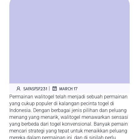
|
SAFASFSF231
MARCH 17
Permainan walitogel telah menjadi sebuah permainan
yang cukup populer di kalangan pecinta togel di
Indonesia. Dengan berbagai jenis pilihan dan peluang
menang yang menarik, walitogel menawarkan sensasi
yang berbeda dari togel konvensional. Banyak pemain
mencari strategi yang tepat untuk menaikkan peluang
mereka dalam permainan ini, dan di sinilah perlu