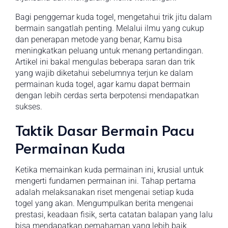
Bagi penggemar kuda togel, mengetahui trik jitu dalam
bermain sangatlah penting. Melalui ilmu yang cukup
dan penerapan metode yang benar, Kamu bisa
meningkatkan peluang untuk menang pertandingan.
Artikel ini bakal mengulas beberapa saran dan trik
yang wajib diketahui sebelumnya terjun ke dalam
permainan kuda togel, agar kamu dapat bermain
dengan lebih cerdas serta berpotensi mendapatkan
sukses.
Taktik Dasar Bermain Pacu
Permainan Kuda
Ketika memainkan kuda permainan ini, krusial untuk
mengerti fundamen permainan ini. Tahap pertama
adalah melaksanakan riset mengenai setiap kuda
togel yang akan. Mengumpulkan berita mengenai
prestasi, keadaan fisik, serta catatan balapan yang lalu
bisa mendapatkan pemahaman yang lebih baik