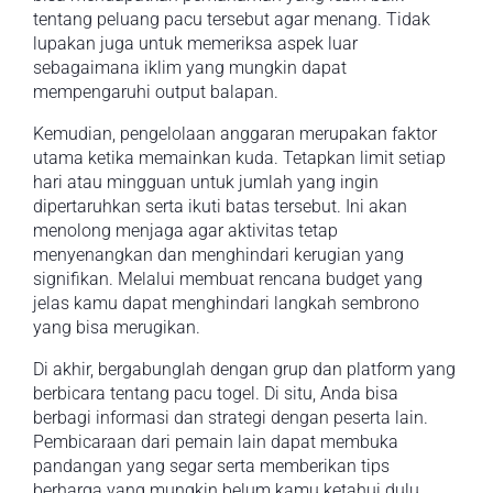
tentang peluang pacu tersebut agar menang. Tidak
lupakan juga untuk memeriksa aspek luar
sebagaimana iklim yang mungkin dapat
mempengaruhi output balapan.
Kemudian, pengelolaan anggaran merupakan faktor
utama ketika memainkan kuda. Tetapkan limit setiap
hari atau mingguan untuk jumlah yang ingin
dipertaruhkan serta ikuti batas tersebut. Ini akan
menolong menjaga agar aktivitas tetap
menyenangkan dan menghindari kerugian yang
signifikan. Melalui membuat rencana budget yang
jelas kamu dapat menghindari langkah sembrono
yang bisa merugikan.
Di akhir, bergabunglah dengan grup dan platform yang
berbicara tentang pacu togel. Di situ, Anda bisa
berbagi informasi dan strategi dengan peserta lain.
Pembicaraan dari pemain lain dapat membuka
pandangan yang segar serta memberikan tips
berharga yang mungkin belum kamu ketahui dulu.