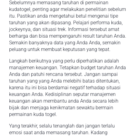
Sebelumnya memasang taruhan di permainan
kudatogel, penting agar melakukan penelitian sebelum
itu. Pastikan anda mengetahui betul mengenai tipe
taruhan yang akan dipasang. Pelajari performa kuda,
jockeynya, dan situasi trek. Informasi tersebut amat
berharga dan bisa mempengaruhi result taruhan Anda.
Semakin banyaknya data yang Anda Anda, semakin
peluang untuk membuat keputusan yang tepat.
Langkah berikutnya yang perlu diperhatikan adalah
manajemen keuangan. Tetapkan budget taruhan Anda
Anda dan patuhi rencana tersebut. Jangan sampai
taruhan yang yang Anda melebihi batas ditentukan,
karena itu ini bisa berdamai negatif terhadap situasi
keuangan Anda. Kedisiplinan seputar manajemen
keuangan akan membantu anda Anda secara lebih
bijak dan menjaga kenikmatan sewaktu bermain
permainan kuda togel.
Yang terakhir, selalu tenanglah dan jangan terlalu
emosi saat anda memasang taruhan. Kadang