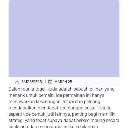
|
SAFASFSF231
MARCH 25
Dalam dunia togel, kuda adalah sebuah pilihan yang
menarik untuk pemain. Ide permainan ini hanya
menawarkan kesenangan, tetapi dan peluang
mendapatkan mendapat keuntungan besar. Tetapi,
seperti tipe bentuk judi lainnya, penting bagi memiliki
strategi yang tepat supaya dapat berkecimpung secara
bijaksana dan mengurangi risiko kehilangan.