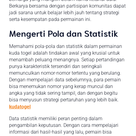
Berkarya bersama dengan partisipan komunitas dapat
jadi sarana untuk belajar lebih jauh tentang strategi
serta kesempatan pada permainan ini.
Mengerti Pola dan Statistik
Memahami pola-pola dan statistik dalam permainan
kuda togel adalah tindakan awal yang krusial untuk
menambah peluang menangnya. Setiap pertandingan
punya karakteristik tersendiri dan seringkali
memunculkan nomor-nomor tertentu yang berulang.
Dengan mempelajari data sebelumnya, para pemain
bisa menemukan nomor yang kerap muncul dan
angka yang tidak sering tampil, dan dengan begitu
bisa menyusun strategi pertaruhan yang lebih baik.
kudatogel
Data statistik memiliki peran penting dalam
pengambilan keputusan. Dengan cara mempelajari
informasi dari hasil-hasil yang lalu, pemain bisa