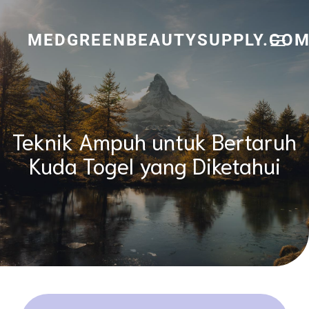
Skip
to
content
MEDGREENBEAUTYSUPPLY.CO
Teknik Ampuh untuk Bertaruh
Kuda Togel yang Diketahui