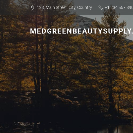
Skip
123, Main Street, City, Country
+1 234 567 89
to
content
MEDGREENBEAUTYSUPPLY