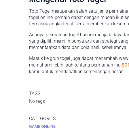
Toto Togel merupakan salah satu jenis permaina
togel online, pemain dapat dengan mudah ikut se
termasuk angka tepat, serta memberikan kesemp
Adanya permainan togel hari ini menjadi daya t
yang dipilih memilih punya arti dan strategi y
memanfaatkan data dan pola hasil sebelumnya
Masuk ke grup togel juga dapat menambah wawa
memahami lebih jauh tentang permainan ini.
SGP
kamu untuk mendapatkan kemenangan besar.
TAGS
No tags
CATEGORIES
GAME ONLINE