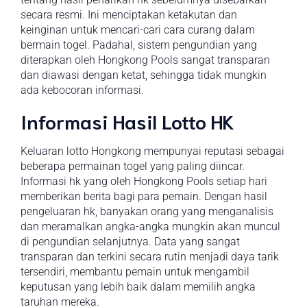
secara resmi. Ini menciptakan ketakutan dan
keinginan untuk mencari-cari cara curang dalam
bermain togel. Padahal, sistem pengundian yang
diterapkan oleh Hongkong Pools sangat transparan
dan diawasi dengan ketat, sehingga tidak mungkin
ada kebocoran informasi.
Informasi Hasil Lotto HK
Keluaran lotto Hongkong mempunyai reputasi sebagai
beberapa permainan togel yang paling diincar.
Informasi hk yang oleh Hongkong Pools setiap hari
memberikan berita bagi para pemain. Dengan hasil
pengeluaran hk, banyakan orang yang menganalisis
dan meramalkan angka-angka mungkin akan muncul
di pengundian selanjutnya. Data yang sangat
transparan dan terkini secara rutin menjadi daya tarik
tersendiri, membantu pemain untuk mengambil
keputusan yang lebih baik dalam memilih angka
taruhan mereka.