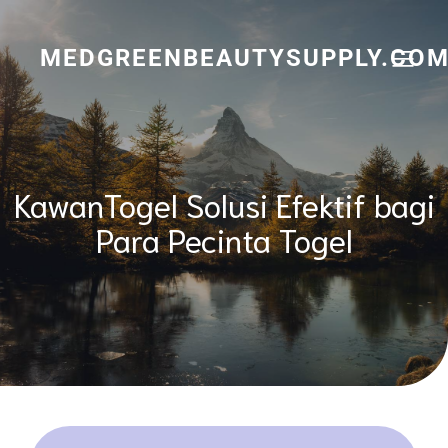
Skip
to
content
MEDGREENBEAUTYSUPPLY.CO
KawanTogel Solusi Efektif bagi
Para Pecinta Togel