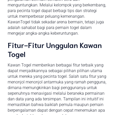
menguntungkan. Melalui kelompok yang berkembang,
para pecinta togel dapat berbagi tips dan strategi
untuk memperbesar peluang kemenangan.
KawanTogel tidak sekadar arena bermain, tetapi juga
adalah sahabat bagi para pemain togel dalam
mengejar angka-angka keberuntungan.
Fitur-Fitur Unggulan Kawan
Togel
Kawan Togel memberikan berbagai fitur terbaik yang
dapat menjadikannya sebagai pilihan pilihan utama
untuk mereka yang pecinta togel. Salah satu fitur yang
menonjol menonjol antarmuka yang ramah pengguna,
dimana memungkinkan bagi penggunanya untuk
sepenuhnya menavigasi melalui beraneka permainan
dan data yang ada tersimpan. Tampilan ini intuitif ini
memastikan bahwa baiklah pemula maupun pemain
berpengalaman dapat dengan cepat menemukan apa