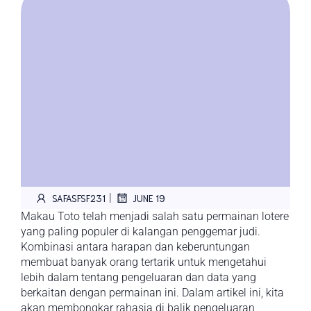
|
SAFASFSF231
JUNE 19
Makau Toto telah menjadi salah satu permainan lotere
yang paling populer di kalangan penggemar judi.
Kombinasi antara harapan dan keberuntungan
membuat banyak orang tertarik untuk mengetahui
lebih dalam tentang pengeluaran dan data yang
berkaitan dengan permainan ini. Dalam artikel ini, kita
akan membongkar rahasia di balik pengeluaran