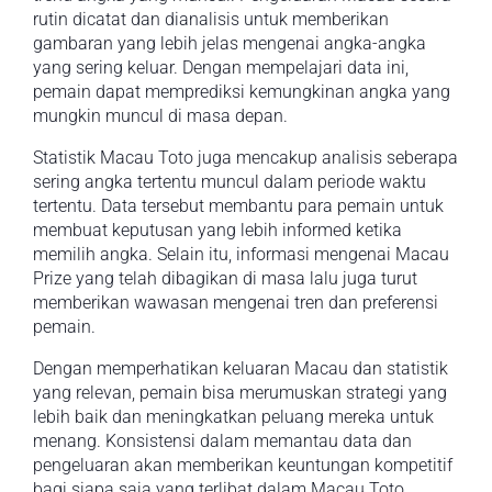
rutin dicatat dan dianalisis untuk memberikan
gambaran yang lebih jelas mengenai angka-angka
yang sering keluar. Dengan mempelajari data ini,
pemain dapat memprediksi kemungkinan angka yang
mungkin muncul di masa depan.
Statistik Macau Toto juga mencakup analisis seberapa
sering angka tertentu muncul dalam periode waktu
tertentu. Data tersebut membantu para pemain untuk
membuat keputusan yang lebih informed ketika
memilih angka. Selain itu, informasi mengenai Macau
Prize yang telah dibagikan di masa lalu juga turut
memberikan wawasan mengenai tren dan preferensi
pemain.
Dengan memperhatikan keluaran Macau dan statistik
yang relevan, pemain bisa merumuskan strategi yang
lebih baik dan meningkatkan peluang mereka untuk
menang. Konsistensi dalam memantau data dan
pengeluaran akan memberikan keuntungan kompetitif
bagi siapa saja yang terlibat dalam Macau Toto.