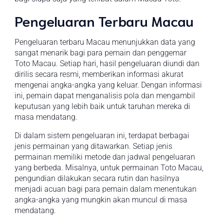
Pengeluaran Terbaru Macau
Pengeluaran terbaru Macau menunjukkan data yang
sangat menarik bagi para pemain dan penggemar
Toto Macau. Setiap hari, hasil pengeluaran diundi dan
dirilis secara resmi, memberikan informasi akurat
mengenai angka-angka yang keluar. Dengan informasi
ini, pemain dapat menganalisis pola dan mengambil
keputusan yang lebih baik untuk taruhan mereka di
masa mendatang.
Di dalam sistem pengeluaran ini, terdapat berbagai
jenis permainan yang ditawarkan. Setiap jenis
permainan memiliki metode dan jadwal pengeluaran
yang berbeda. Misalnya, untuk permainan Toto Macau,
pengundian dilakukan secara rutin dan hasilnya
menjadi acuan bagi para pemain dalam menentukan
angka-angka yang mungkin akan muncul di masa
mendatang.