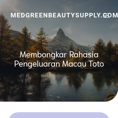
Skip
to
content
MEDGREENBEAUTYSUPPLY.CO
Membongkar Rahasia
Pengeluaran Macau Toto