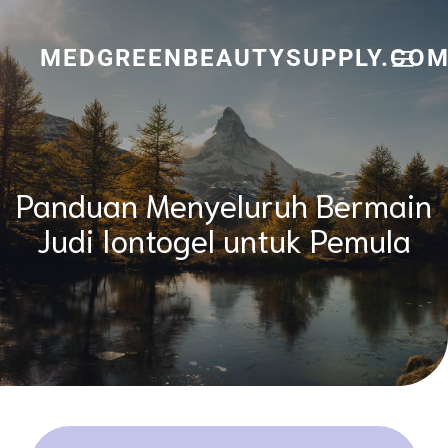
Skip
to
content
MEDGREENBEAUTYSUPPLY.CO
Panduan Menyeluruh Bermain
Judi Iontogel untuk Pemula