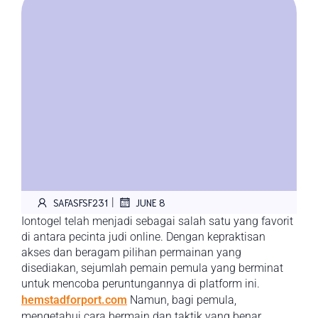
|
SAFASFSF231
JUNE 8
Iontogel telah menjadi sebagai salah satu yang favorit
di antara pecinta judi online. Dengan kepraktisan
akses dan beragam pilihan permainan yang
disediakan, sejumlah pemain pemula yang berminat
untuk mencoba peruntungannya di platform ini.
hemstadforport.com
Namun, bagi pemula,
mengetahui cara bermain dan taktik yang benar