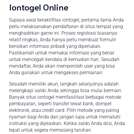
Iontogel Online
Supaya awal beraktifitas iontogel, pertama-tama Anda
perlu melaksanakan pendaftaran di situs tempat yang
menghadirkan game ini. Proses registrasi biasanya
relatif ringkas, Anda hanya perlu membuat formulir
berisikan informasi pribadi yang diperlukan.
Pastikanlah untuk memakai informasi yang benar
untuk mencegah kendala di kemudian hari. Sesudah
mendaftar, Anda akan memperoleh user yang bisa
Anda gunakan untuk mengakses permainan.
Sesudah memiliki akun, langkah selanjutnya adalah
melengkapi saldo Anda sehingga bisa mulai bermain.
Banyak situs iontogel memfasilitasi berbagai metode
pembayaran, seperti transfer lewat bank, dompet
elektronik, atau credit card. Pilih metode yang paling
nyaman bagi Anda dan jangan lupa untuk mematuhi
instruksi yang dijelaskan. Ketika saldo Anda diisi, Anda
tepat untuk segera memasang taruhan.