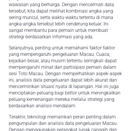
wawasan yang berharga. Dengan mencermati data
tersebut, kita dapat melihat kombinasi angka yang
sering muncul, serta waktu-waktu tertentu di mana
angka-angka tersebut lebih cenderung keluar. Ini
sangat membantu para pemain untuk membuat
strategi berdasarkan informasi yang ada.
Selanjutnya, penting untuk memahami faktor-faktor
yang mempengaruhi pengeluaran Macau. Cuaca,
kejadian besar, atau musim tertentu seringkali dapat
mempengaruhi minat dan partisipasi pemain dalam
sesi Toto Macau. Dengan memperhatikan aspek-aspek
ini, analisis data pengeluaran dapat lebih akurat dan
mencerminkan situasi nyata di lapangan. Hal ini juga
menciptakan peluang bagi bettor untuk meningkatkan
peluang kemenangan mereka melalui strategi yang
berdasarkan analisis mendalam.
Terakhir, teknologi memainkan peran penting dalam
pengumpulan dan analisis data pengeluaran Macau.
Dengan menggunakan perangkat lunak canggih dan