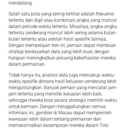
mendatang.
Salah satu pola yang sering terlihat adalah frekuensi
tertentu dari digit atau kombinasi angka yang muncul
dalam periode waktu tertentu. Misalnya, angka-angka
tertentu cenderung muncul lebih sering selama bulan-
bulan tertentu atau setelah hasil spesifik lainnya.
Dengan mempelajari tren ini, pemain dapat membuat
strategi berdasarkan data yang lebih kuat, dengan
harapan meningkatkan peluang keberhasilan mereka
dalam permainan.
Tidak hanya itu, analisis data juga mencakup waktu-
waktu spesifik dimana hasil keluaran cenderung lebih
menguntungkan. Banyak pemain yang mencatat jam-
jam tertentu yang memiliki keluaran lebih baik,
sehingga mereka bisa secara strategis memilih waktu
untuk bermain. Dengan menggabungkan semua
informasi ini, gambler di Macau dapat memperoleh
wawasan lebih dalam tentang permainan dan
memaksimalkan kesempatan mereka dalam Toto