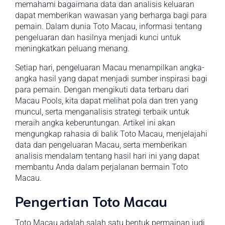
memahami bagaimana data dan analisis keluaran
dapat memberikan wawasan yang berharga bagi para
pemain. Dalam dunia Toto Macau, informasi tentang
pengeluaran dan hasilnya menjadi kunci untuk
meningkatkan peluang menang.
Setiap hari, pengeluaran Macau menampilkan angka-
angka hasil yang dapat menjadi sumber inspirasi bagi
para pemain. Dengan mengikuti data terbaru dari
Macau Pools, kita dapat melihat pola dan tren yang
muncul, serta menganalisis strategi terbaik untuk
meraih angka keberuntungan. Artikel ini akan
mengungkap rahasia di balik Toto Macau, menjelajahi
data dan pengeluaran Macau, serta memberikan
analisis mendalam tentang hasil hari ini yang dapat
membantu Anda dalam perjalanan bermain Toto
Macau.
Pengertian Toto Macau
Toto Macau adalah salah satu bentuk permainan judi