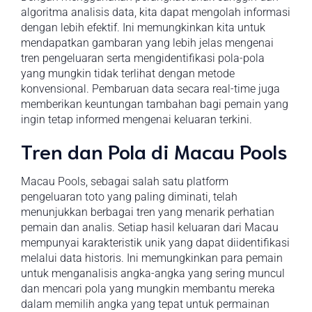
algoritma analisis data, kita dapat mengolah informasi
dengan lebih efektif. Ini memungkinkan kita untuk
mendapatkan gambaran yang lebih jelas mengenai
tren pengeluaran serta mengidentifikasi pola-pola
yang mungkin tidak terlihat dengan metode
konvensional. Pembaruan data secara real-time juga
memberikan keuntungan tambahan bagi pemain yang
ingin tetap informed mengenai keluaran terkini.
Tren dan Pola di Macau Pools
Macau Pools, sebagai salah satu platform
pengeluaran toto yang paling diminati, telah
menunjukkan berbagai tren yang menarik perhatian
pemain dan analis. Setiap hasil keluaran dari Macau
mempunyai karakteristik unik yang dapat diidentifikasi
melalui data historis. Ini memungkinkan para pemain
untuk menganalisis angka-angka yang sering muncul
dan mencari pola yang mungkin membantu mereka
dalam memilih angka yang tepat untuk permainan