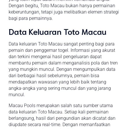
Dengan begitu, Toto Macau bukan hanya permainan
keberuntungan, tetapi juga melibatkan elemen strategi
bagi para pemainnya.
Data Keluaran Toto Macau
Data keluaran Toto Macau sangat penting bagi para
pemain dan penggemar togel. Informasi yang akurat
dan terkini mengenai hasil pengeluaran dapat
membantu pemain dalam menganalisis pola dan tren
yang mungkin muncul. Dengan mengumpulkan data
dari berbagai hasil sebelumnya, pemain bisa
mendapatkan wawasan yang lebih baik tentang
angka-angka yang sering muncul dan yang jarang
muncul.
Macau Pools merupakan salah satu sumber utama
data keluaran Toto Macau. Setiap kali permainan
berlangsung, hasil dari pengundian akan dicatat dan
diupdate secara real-time. Dengan memanfaatkan