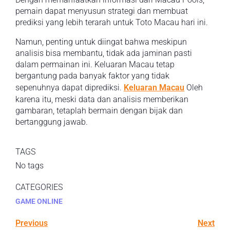
pemain dapat menyusun strategi dan membuat
prediksi yang lebih terarah untuk Toto Macau hari ini.
Namun, penting untuk diingat bahwa meskipun
analisis bisa membantu, tidak ada jaminan pasti
dalam permainan ini. Keluaran Macau tetap
bergantung pada banyak faktor yang tidak
sepenuhnya dapat diprediksi.
Keluaran Macau
Oleh
karena itu, meski data dan analisis memberikan
gambaran, tetaplah bermain dengan bijak dan
bertanggung jawab.
TAGS
No tags
CATEGORIES
GAME ONLINE
Previous
Next