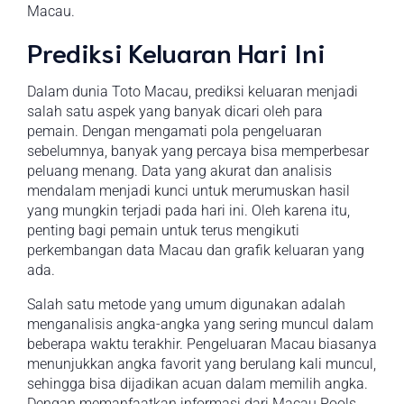
Macau.
Prediksi Keluaran Hari Ini
Dalam dunia Toto Macau, prediksi keluaran menjadi
salah satu aspek yang banyak dicari oleh para
pemain. Dengan mengamati pola pengeluaran
sebelumnya, banyak yang percaya bisa memperbesar
peluang menang. Data yang akurat dan analisis
mendalam menjadi kunci untuk merumuskan hasil
yang mungkin terjadi pada hari ini. Oleh karena itu,
penting bagi pemain untuk terus mengikuti
perkembangan data Macau dan grafik keluaran yang
ada.
Salah satu metode yang umum digunakan adalah
menganalisis angka-angka yang sering muncul dalam
beberapa waktu terakhir. Pengeluaran Macau biasanya
menunjukkan angka favorit yang berulang kali muncul,
sehingga bisa dijadikan acuan dalam memilih angka.
Dengan memanfaatkan informasi dari Macau Pools,