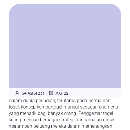
|
SAFASFSF231
MAY 22
Dalam dunia perjudian, terutama pada permainan
togel, konsep kembartogel muncul sebagai fenomena
yang menarik bagi banyak orang. Penggemar togel
sering mencari berbagai strategi dan ramalan untuk
menambah peluang mereka dalam memenangkan