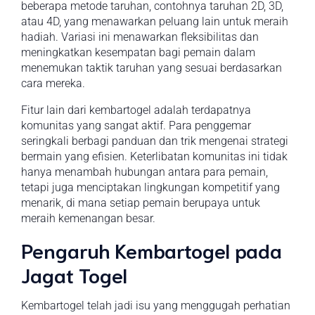
beberapa metode taruhan, contohnya taruhan 2D, 3D,
atau 4D, yang menawarkan peluang lain untuk meraih
hadiah. Variasi ini menawarkan fleksibilitas dan
meningkatkan kesempatan bagi pemain dalam
menemukan taktik taruhan yang sesuai berdasarkan
cara mereka.
Fitur lain dari kembartogel adalah terdapatnya
komunitas yang sangat aktif. Para penggemar
seringkali berbagi panduan dan trik mengenai strategi
bermain yang efisien. Keterlibatan komunitas ini tidak
hanya menambah hubungan antara para pemain,
tetapi juga menciptakan lingkungan kompetitif yang
menarik, di mana setiap pemain berupaya untuk
meraih kemenangan besar.
Pengaruh Kembartogel pada
Jagat Togel
Kembartogel telah jadi isu yang menggugah perhatian