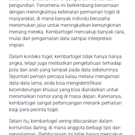
pengundian. Fenomena ini berkembang bersamaan
dengan meningkatnya ketenaran permainan togel di
masyarakat, di mana banyak individu berusaha
menemukan jalur untuk meningkatkan kemungkinan
menang mereka. Kembartogel mencakup banyak cara,
mulai dari pengamatan data sampai interpretasi
impian.
Dalam konteks togel, kembartogel tidak hanya hanya
angka, tetapi juga melibatkan pengetahuan terhadap
pola dan arah yang tampak pada data sebelumnya.
Sejumlah pemain percaya kalau melalui mengamati
data-data lama, anda bisa mengidentifikasi
kecenderungan khusus yang bisa diandalkan untuk
meramalkan nomor yang di masa depan. Karenanya,
kembartogel sangat perbincangan menarik perhatian
bagi para pecinta togel.
Selain itu, kembartogel sering dibicarakan dalam
komunitas daring, di mana anggota berbagi tips dan
pengalaman. Pembicaraan ini tidak hanya mencakup