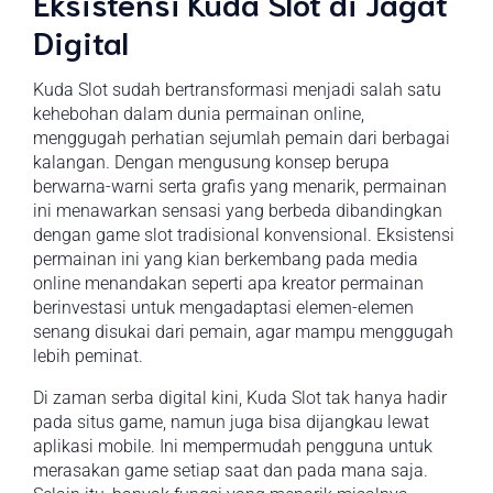
Eksistensi Kuda Slot di Jagat
Digital
Kuda Slot sudah bertransformasi menjadi salah satu
kehebohan dalam dunia permainan online,
menggugah perhatian sejumlah pemain dari berbagai
kalangan. Dengan mengusung konsep berupa
berwarna-warni serta grafis yang menarik, permainan
ini menawarkan sensasi yang berbeda dibandingkan
dengan game slot tradisional konvensional. Eksistensi
permainan ini yang kian berkembang pada media
online menandakan seperti apa kreator permainan
berinvestasi untuk mengadaptasi elemen-elemen
senang disukai dari pemain, agar mampu menggugah
lebih peminat.
Di zaman serba digital kini, Kuda Slot tak hanya hadir
pada situs game, namun juga bisa dijangkau lewat
aplikasi mobile. Ini mempermudah pengguna untuk
merasakan game setiap saat dan pada mana saja.