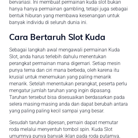
bervariasi. Ini membuat permainan kuda slot bukan
hanya hanya permainan gambling, tetapi juga sebagai
bentuk hiburan yang membawa kesenangan untuk
banyak individu di seluruh dunia ini.
Cara Bertaruh Slot Kuda
Sebagai langkah awal mengawali permainan Kuda
Slot, anda harus terlebih dahulu menentukan
perangkat permainan mana digemari. Setiap mesin
punya tema dan ciri mana berbeda, oleh karena itu
krusial untuk menemukan yang paling menarik
menarik. Setelah menentukan perangkat, peserta perlu
mengatur jumlah taruhan yang ingin dipasang.
Taruhan tersebut bisa disesuaikan berdasarkan pada
selera masing-masing anda dan dapat berubah antara
yang paling paling kecil sampai yang besar.
Sesudah taruhan dipesan, pemain dapat memutar
roda melalui menyentuh tombol spin. Kuda Slot
umumnya punya banyak iklan pada roda putarnya,