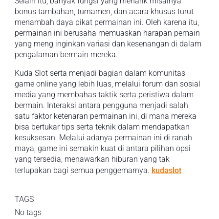
Selain itu, banyak fungsi yang menarik misalnya
bonus tambahan, turnamen, dan acara khusus turut
menambah daya pikat permainan ini. Oleh karena itu,
permainan ini berusaha memuaskan harapan pemain
yang meng inginkan variasi dan kesenangan di dalam
pengalaman bermain mereka.
Kuda Slot serta menjadi bagian dalam komunitas
game online yang lebih luas, melalui forum dan sosial
media yang membahas taktik serta peristiwa dalam
bermain. Interaksi antara pengguna menjadi salah
satu faktor ketenaran permainan ini, di mana mereka
bisa bertukar tips serta teknik dalam mendapatkan
kesuksesan. Melalui adanya permainan ini di ranah
maya, game ini semakin kuat di antara pilihan opsi
yang tersedia, menawarkan hiburan yang tak
terlupakan bagi semua penggemarnya.
kudaslot
TAGS
No tags